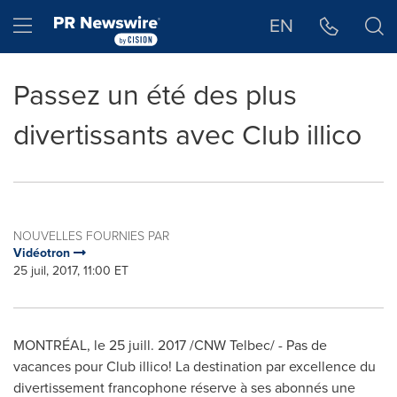
Déclaration d'accessibilité
Sauter la navigation
Hamburger menu
EN
Passez un été des plus
divertissants avec Club illico
NOUVELLES FOURNIES PAR
Vidéotron
25 juil, 2017, 11:00 ET
MONTRÉAL, le 25 juill. 2017 /CNW Telbec/ - Pas de
vacances pour Club illico! La destination par excellence du
divertissement francophone réserve à ses abonnés une