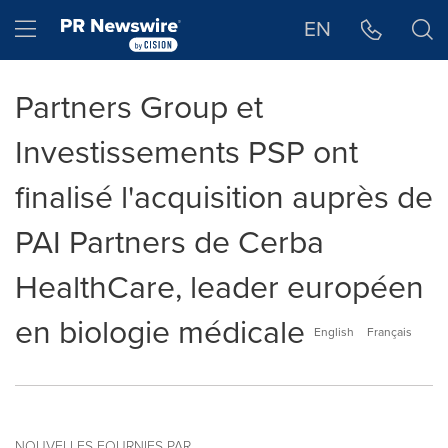
Déclaration d'accessibilité
Sauter la navigation
Hamburger menu
EN
Partners Group et
Investissements PSP ont
finalisé l'acquisition auprès de
PAI Partners de Cerba
HealthCare, leader européen
en biologie médicale
English
Français
NOUVELLES FOURNIES PAR