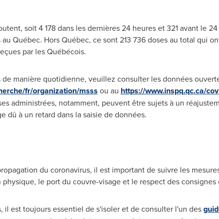
utent, soit 4 178 dans les dernières 24 heures et 321 avant le 24
 au Québec. Hors Québec, ce sont 213 736 doses au total qui ont
eçues par les Québécois.
 de manière quotidienne, veuillez consulter les données ouverte
erche/fr/organization/msss
ou au
https://www.inspq.qc.ca/co
es administrées, notamment, peuvent être sujets à un réajusteme
ge dû à un retard dans la saisie de données.
 propagation du coronavirus, il est important de suivre les mesur
on physique, le port du couvre-visage et le respect des consignes
l est toujours essentiel de s'isoler et de consulter l'un des
guid