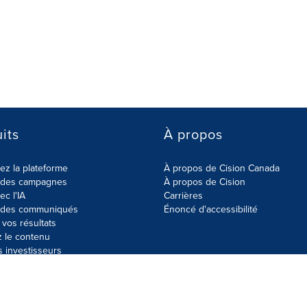
its
À propos
z la plateforme
À propos de Cision Canada
r des campagnes
À propos de Cision
ec l'IA
Carrières
r des communiqués
Énoncé d'accessibilité
vos résultats
z le contenu
s investisseurs