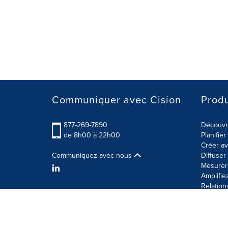
Communiquer avec Cision
Produ
877-269-7890
Découvre
de 8h00 à 22h00
Planifie
Créer av
Communiquez avec nous
Diffuse
Mesurer 
Amplifie
Relation