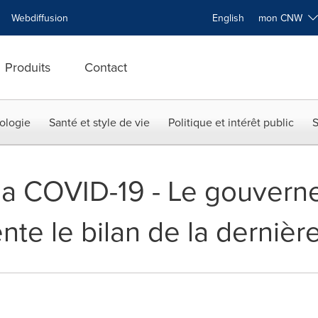
Webdiffusion
English
mon CNW
Produits
Contact
ologie
Santé et style de vie
Politique et intérêt public
S
la COVID-19 - Le gouvern
te le bilan de la dernièr