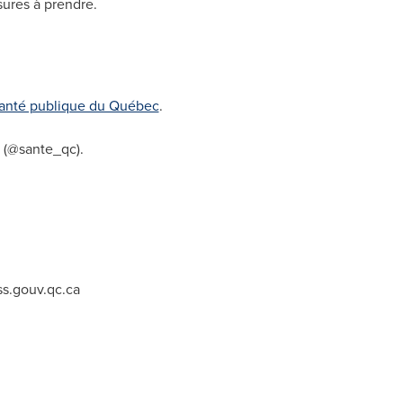
sures à prendre.
e santé publique du Québec
.
(@sante_qc).
s.gouv.qc.ca