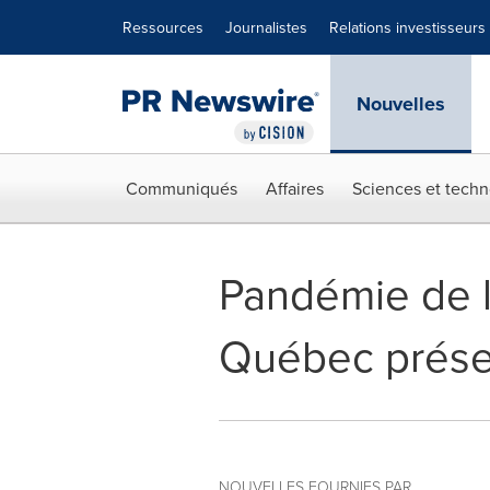
Déclaration d'accessibilité
Sauter la navigation
Ressources
Journalistes
Relations investisseurs
Nouvelles
Communiqués
Affaires
Sciences et techn
Pandémie de 
Québec présen
NOUVELLES FOURNIES PAR