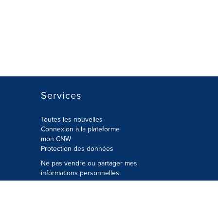
Services
Toutes les nouvelles
Connexion à la plateforme
mon CNW
Protection des données
Ne pas vendre ou partager mes
informations personnelles:
Soumettre à
Privacy@cision.com
Appelez gratuitement notre
département de la protection de la vie
privée: 877-297-8921