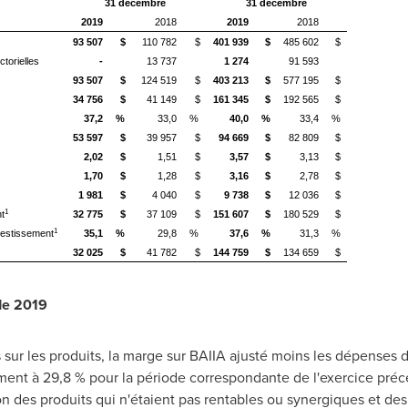
31 décembre
31 décembre
2019
2018
2019
2018
93 507
$
110 782
$
401 939
$
485 602
$
ctorielles
-
13 737
1 274
91 593
93 507
$
124 519
$
403 213
$
577 195
$
34 756
$
41 149
$
161 345
$
192 565
$
37,2
%
33,0
%
40,0
%
33,4
%
53 597
$
39 957
$
94 669
$
82 809
$
2,02
$
1,51
$
3,57
$
3,13
$
1,70
$
1,28
$
3,16
$
2,78
$
1 981
$
4 040
$
9 738
$
12 036
$
1
nt
32 775
$
37 109
$
151 607
$
180 529
$
1
vestissement
35,1
%
29,8
%
37,6
%
31,3
%
32 025
$
41 782
$
144 759
$
134 659
$
de 2019
 sur les produits, la marge sur BAIIA ajusté moins les dépenses 
ment à 29,8 % pour la période correspondante de l'exercice précéd
ion des produits qui n'étaient pas rentables ou synergiques et de