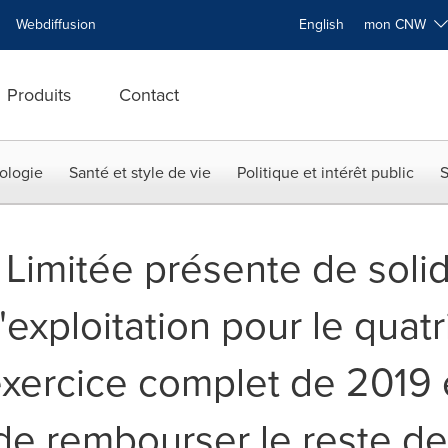
Webdiffusion
English
mon CNW
Produits
Contact
ologie
Santé et style de vie
Politique et intérêt public
S
Limitée présente de solid
d'exploitation pour le quat
l'exercice complet de 2019
de rembourser le reste de