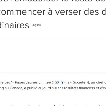
e commencer à verser des 
dinaires
English
elbec/ - Pages Jaunes Limitée (TSX:
Y
) (la « Société »), un chef
ing au
Canada
, a publié aujourd'hui ses résultats financiers et d'e
.
1