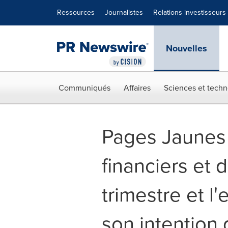
Déclaration d'accessibilité
Sauter la navigation
Ressources
Journalistes
Relations investisseurs
Nouvelles
Communiqués
Affaires
Sciences et techn
Pages Jaunes 
financiers et 
trimestre et 
son intention 