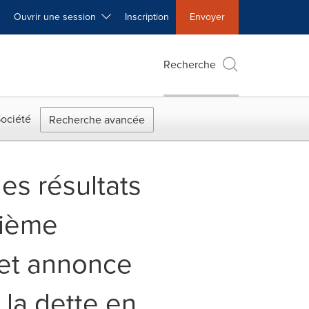
Ouvrir une session
Inscription
Envoyer
Recherche
ociété
Recherche avancée
es résultats
rième
 et annonce
 la dette en