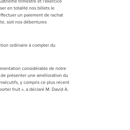
atrième trimestre et l'exercice
 en totalité nos billets le
effectuer un paiement de rachat
tte, soit nos débentures
ction ordinaire à compter du
gmentation considérable de notre
s de présenter une amélioration du
nsécutifs, y compris ce plus récent
orter fruit », a déclaré M.
David A.