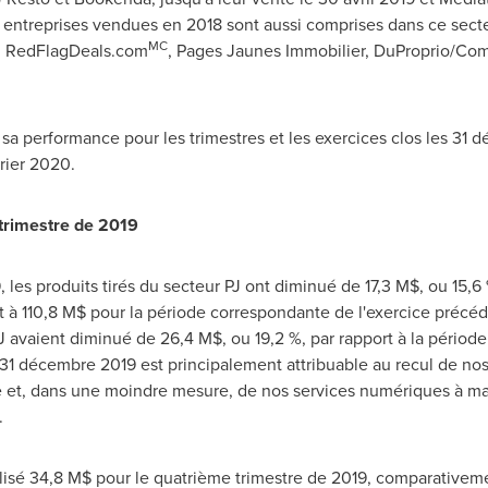
es entreprises vendues en 2018 sont aussi comprises dans ce secte
MC
e, RedFlagDeals.com
, Pages Jaunes Immobilier, DuProprio/Co
sa performance pour les trimestres et les exercices clos les 31
rier 2020.
 trimestre de 2019
 les produits tirés du secteur PJ ont diminué de 17,3 M$, ou 15,6 
t à 110,8 M$ pour la période correspondante de l'exercice précé
PJ avaient diminué de 26,4 M$, ou 19,2 %, par rapport à la périod
le 31 décembre 2019 est principalement attribuable au recul de 
 et, dans une moindre mesure, de nos services numériques à ma
.
alisé 34,8 M$ pour le quatrième trimestre de 2019, comparativem