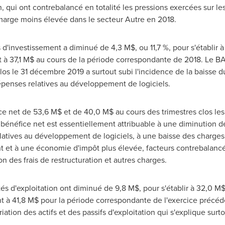
n, qui ont contrebalancé en totalité les pressions exercées sur les
 la marge moins élevée dans le secteur Autre en 2018.
d'investissement a diminué de 4,3 M$, ou 11,7 %, pour s'établir
 à 37,1 M$ au cours de la période correspondante de 2018. Le B
los le 31 décembre 2019 a surtout subi l'incidence de la baisse d
épenses relatives au développement de logiciels.
e net de 53,6 M$ et de 40,0 M$ au cours des trimestres clos l
bénéfice net est essentiellement attribuable à une diminution d
latives au développement de logiciels, à une baisse des charges
 et à une économie d'impôt plus élevée, facteurs contrebalancé
n des frais de restructuration et autres charges.
ités d'exploitation ont diminué de 9,8 M$, pour s'établir à 32,0 M$
à 41,8 M$ pour la période correspondante de l'exercice précéde
riation des actifs et des passifs d'exploitation qui s'explique sur