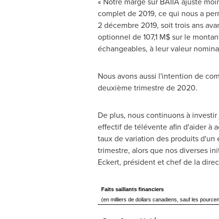
« Notre marge sur BAIIA ajusté moi
complet de 2019, ce qui nous a perm
2 décembre 2019, soit trois ans ava
optionnel de 107,1 M$ sur le montant
échangeables, à leur valeur nominal
Nous avons aussi l'intention de com
deuxième trimestre de 2020.
De plus, nous continuons à investi
effectif de télévente afin d'aider 
taux de variation des produits d'un 
trimestre, alors que nos diverses in
Eckert
, président et chef de la dir
Faits saillants financiers
(en milliers de dollars canadiens, sauf les pource