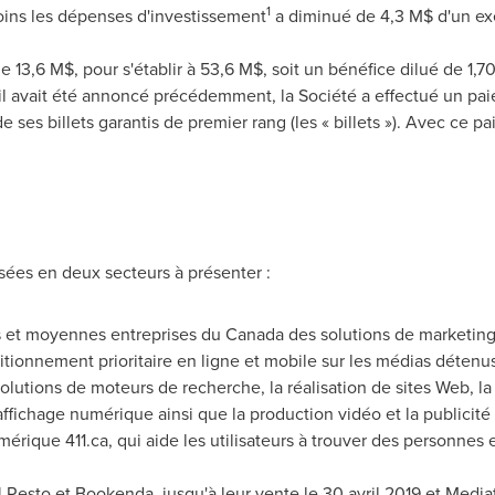
1
oins les dépenses d'investissement
a diminué de 4,3 M$ d'un exer
13,6 M$, pour s'établir à 53,6 M$, soit un bénéfice dilué de 1,70
 avait été annoncé précédemment, la Société a effectué un paie
e ses billets garantis de premier rang (les « billets »). Avec ce 
ssées en deux secteurs à présenter :
es et moyennes entreprises du
Canada
des solutions de marketin
sitionnement prioritaire en ligne et mobile sur les médias détenu
olutions de moteurs de recherche, la réalisation de sites Web, l
affichage numérique ainsi que la production vidéo et la publici
mérique 411.ca, qui aide les utilisateurs à trouver des personnes e
Resto et Bookenda, jusqu'à leur vente le 30 avril
2019 et
Mediati