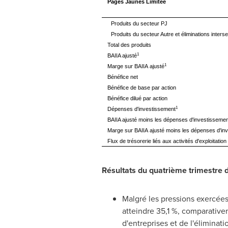
Pages Jaunes Limitée
Produits du secteur PJ
Produits du secteur Autre et éliminations interse
Total des produits
1
BAIIA ajusté
1
Marge sur BAIIA ajusté
Bénéfice net
Bénéfice de base par action
Bénéfice dilué par action
1
Dépenses d'investissement
BAIIA ajusté moins les dépenses d'investisseme
Marge sur BAIIA ajusté moins les dépenses d'in
Flux de trésorerie liés aux activités d'exploitation
Résultats du quatrième trimestre 
Malgré les pressions exercées
atteindre 35,1 %, comparative
d'entreprises et de l'éliminat