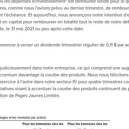
ns les dépenses d'investissement
est demeurée solide pour le qu
is, comme nous l'avions prévu au dernier trimestre, de rembourser
nt l'échéance. Et aujourd'hui, nous annonçons notre intention d'
 en capital pour rembourser en totalité tout le reste de notre de
e, le 31 mai 2021 ou peu après cette date.
mencer à verser un dividende trimestriel régulier de 0,11 $ par a
r judicieusement dans notre entreprise, ce qui comprend une au
à accentuer davantage la courbe des produits. Nous nous féliciton
exercice à l'autre dans notre secteur PJ pour quatre trimestres co
itiatives visant à accentuer la courbe des produits continuent de p
ection de Pages Jaunes Limitée.
ntages et les montants par action)
Pour les trimestres clos les
Pour les exercices clos les