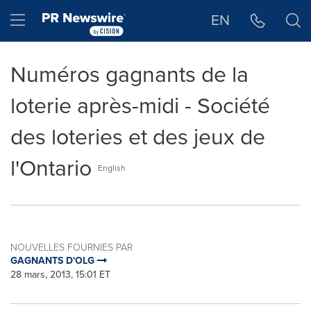
Déclaration d'accessibilité
Sauter la navigation
Hamburger menu
EN
Numéros gagnants de la
loterie après-midi - Société
des loteries et des jeux de
l'Ontario
English
NOUVELLES FOURNIES PAR
GAGNANTS D'OLG
28 mars, 2013, 15:01 ET