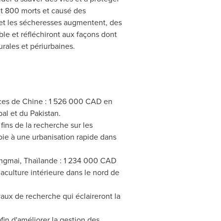
it 800 morts et causé des
 et les sécheresses augmentent, des
e et réfléchiront aux façons dont
urales et périurbaines.
nces de Chine : 1 526 000 CAD en
al et du Pakistan.
ins de la recherche sur les
oie à une urbanisation rapide dans
iangmai, Thaïlande : 1 234 000 CAD
aculture intérieure dans le nord de
ux de recherche qui éclaireront la
in d'améliorer la gestion des