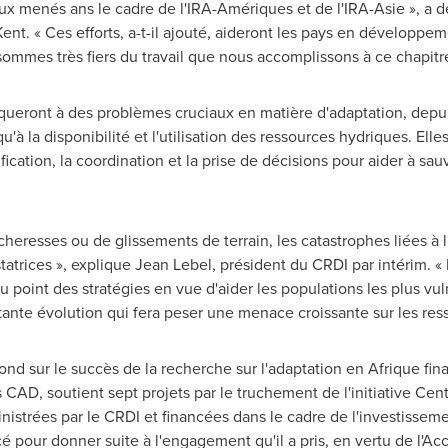
ux menés ans le cadre de l'IRA-Amériques et de l'IRA-Asie », a dé
Kent
. « Ces efforts, a-t-il ajouté, aideront les pays en développem
mmes très fiers du travail que nous accomplissons à ce chapitre
aqueront à des problèmes cruciaux en matière d'adaptation, depuis
à la disponibilité et l'utilisation des ressources hydriques. Elles
ification, la coordination et la prise de décisions pour aider à sau
écheresses ou de glissements de terrain, les catastrophes liées à 
tatrices », explique
Jean Lebel
, président du CRDI par intérim. «
au point des stratégies en vue d'aider les populations les plus vul
ante évolution qui fera peser une menace croissante sur les res
ond sur le succès de la recherche sur l'adaptation en Afrique fin
CAD, soutient sept projets par le truchement de l'initiative Cent
inistrées par le CRDI et financées dans le cadre de l'investissem
 pour donner suite à l'engagement qu'il a pris, en vertu de l'A