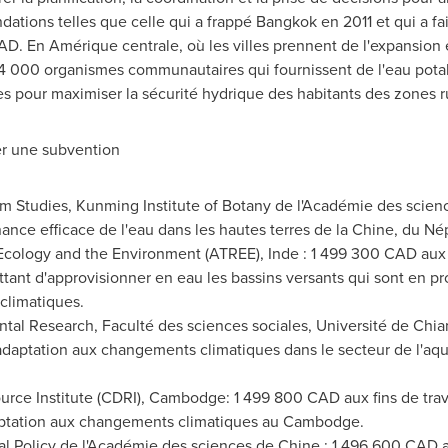
ations telles que celle qui a frappé
Bangkok
en
2011 et
qui a fa
D. En Amérique centrale, où les villes prennent de l'expansion
4 000 organismes communautaires qui fournissent de l'eau potabl
ues pour maximiser la sécurité hydrique des habitants des zones r
yer une subvention
m Studies, Kunming Institute of Botany de l'Académie des scie
nce efficace de l'eau dans les hautes terres de la Chine, du Nép
Ecology and the Environment (ATREE), Inde : 1 499 300 CAD aux f
ttant d'approvisionner en eau les bassins versants qui sont en pr
climatiques.
ntal Research, Faculté des sciences sociales, Université de Ch
l'adaptation aux changements climatiques dans le secteur de l'aqu
ce Institute (CDRI), Cambodge: 1 499 800 CAD aux fins de trava
aptation aux changements climatiques au Cambodge.
al Policy de l'Académie des sciences de Chine : 1 496 600 CAD af