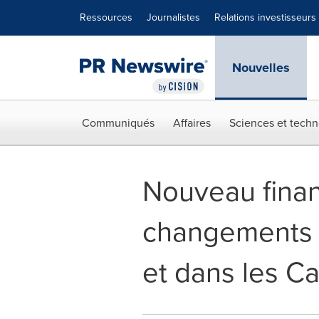
Déclaration d'accessibilité
Sauter la navigation
Ressources
Journalistes
Relations investisseurs
Nouvelles
Communiqués
Affaires
Sciences et techn
Nouveau finan
changements c
et dans les C