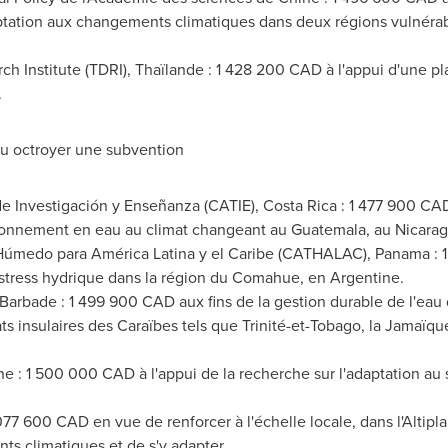
ptation aux changements climatiques dans deux régions vulnérabl
Institute (TDRI), Thaïlande : 1 428 200 CAD à l'appui d'une pla
.
vu octroyer une subvention
 Investigación y Enseñanza (CATIE), Costa Rica : 1 477 900 CAD
ionnement en eau au climat changeant au
Guatemala
, au
Nicara
Húmedo para América Latina y el Caribe (CATHALAC), Panama : 1
 stress hydrique dans la région du Comahue, en Argentine.
, Barbade : 1 499 900 CAD aux fins de la gestion durable de l'e
ats insulaires des Caraïbes tels que Trinité-et-Tobago, la Jamaïqu
e : 1 500 000 CAD à l'appui de la recherche sur l'adaptation au 
077 600 CAD en vue de renforcer à l'échelle locale, dans l'Altipla
s climatiques et de s'y adapter.