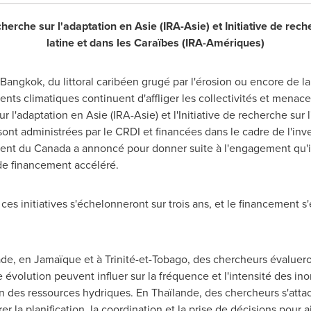
echerche sur l'adaptation en Asie (IRA-Asie) et Initiative de re
latine et dans les Caraïbes (IRA-Amériques)
Bangkok
, du littoral caribéen grugé par l'érosion ou encore de l
nts climatiques continuent d'affliger les collectivités et menac
sur l'adaptation en Asie (IRA-Asie) et l'Initiative de recherche sur
nt administrées par le CRDI et financées dans le cadre de l'inve
ment du
Canada
a annoncé pour donner suite à l'engagement qu'il 
de financement accéléré.
es initiatives s'échelonneront sur trois ans, et le financement s
bade, en Jamaïque et à Trinité-et-Tobago, des chercheurs évaluero
 évolution peuvent influer sur la fréquence et l'intensité des in
ation des ressources hydriques. En Thaïlande, des chercheurs s'at
r la planification, la coordination et la prise de décisions pour a