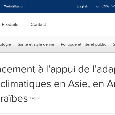
Webdiffusion
English
mon CNW
Produits
Contact
ologie
Santé et style de vie
Politique et intérêt public
S
cement à l'appui de l'ada
limatiques en Asie, en A
araïbes
English