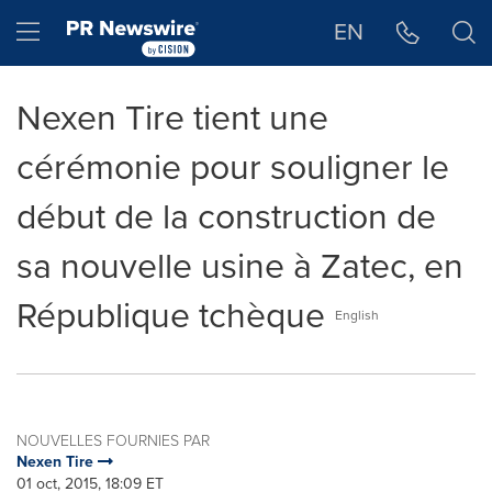
Déclaration d'accessibilité
Sauter la navigation
Hamburger menu
EN
Nexen Tire tient une
cérémonie pour souligner le
début de la construction de
sa nouvelle usine à Zatec, en
République tchèque
English
NOUVELLES FOURNIES PAR
Nexen Tire
01 oct, 2015, 18:09 ET