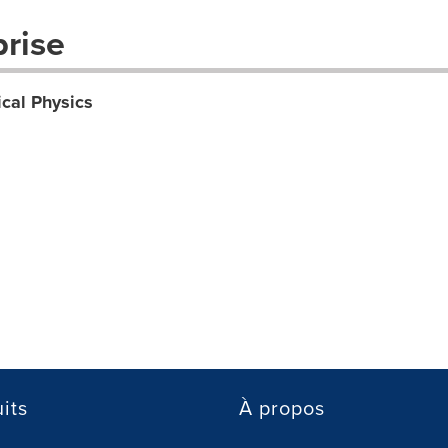
prise
ical Physics
its
À propos