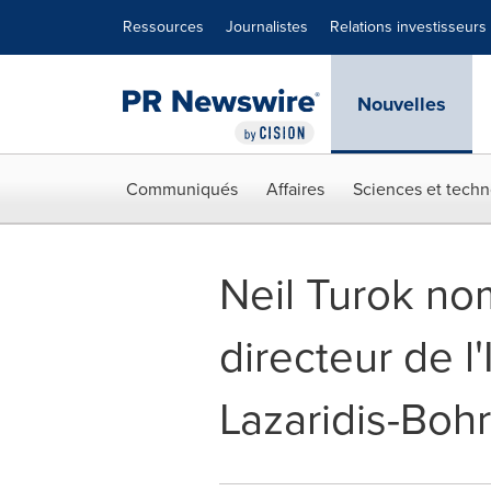
Déclaration d'accessibilité
Sauter la navigation
Ressources
Journalistes
Relations investisseurs
Nouvelles
Communiqués
Affaires
Sciences et techn
Neil Turok n
directeur de l'
Lazaridis-Bohr