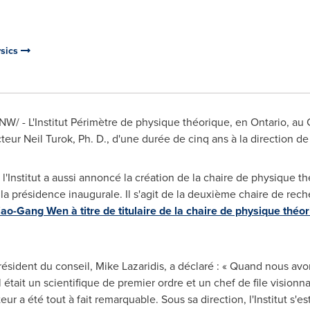
ysics
/ - L'Institut Périmètre de physique théorique, en Ontario, au
r Neil Turok, Ph. D., d'une durée de cinq ans à la direction de l'
l'Institut a aussi annoncé la création de la chaire de physique t
a présidence inaugurale. Il s'agit de la deuxième chaire de reche
ao-Gang Wen à titre de titulaire de la chaire de physique théo
sident du conseil, Mike Lazaridis, a déclaré : « Quand nous avons
l était un scientifique de premier ordre et un chef de file visionnai
eur a été tout à fait remarquable. Sous sa direction, l'Institut s