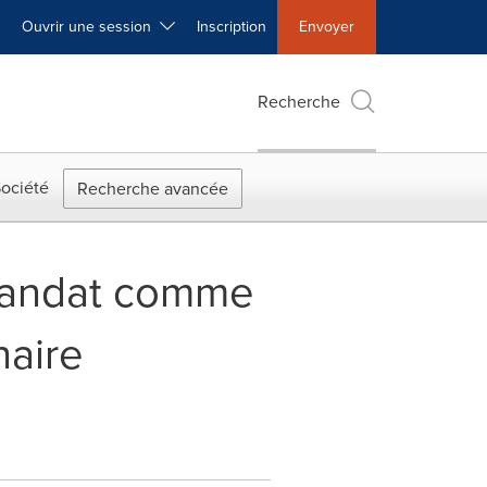
Ouvrir une session
Inscription
Envoyer
Recherche
ociété
Recherche avancée
mandat comme
haire