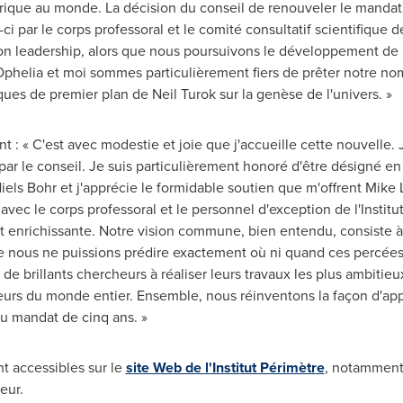
ique au monde. La décision du conseil de renouveler le mandat 
ci par le corps professoral et le comité consultatif scientifique d
son leadership, alors que nous poursuivons le développement de l
Ophelia et moi sommes particulièrement fiers de prêter notre nom
es de premier plan de Neil Turok sur la genèse de l'univers. »
 : « C'est avec modestie et joie que j'accueille cette nouvelle. J
r le conseil. Je suis particulièrement honoré d'être désigné en t
els Bohr et j'apprécie le formidable soutien que m'offrent Mike L
vec le corps professoral et le personnel d'exception de l'Instit
 enrichissante. Notre vision commune, bien entendu, consiste à
ue nous ne puissions prédire exactement où ni quand ces percées
 de brillants chercheurs à réaliser leurs travaux les plus ambiti
eurs du monde entier. Ensemble, nous réinventons la façon d'app
u mandat de cinq ans. »
t accessibles sur le
site Web de l'Institut Périmètre
, notamment 
eur.