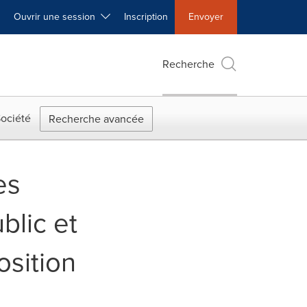
Ouvrir une session
Inscription
Envoyer
Recherche
ociété
Recherche avancée
es
blic et
sition