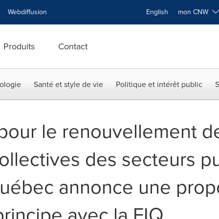
Webdiffusion
English
mon CNW
Produits
Contact
ologie
Santé et style de vie
Politique et intérêt public
S
pour le renouvellement d
llectives des secteurs pu
Québec annonce une propo
rincipe avec la FIQ