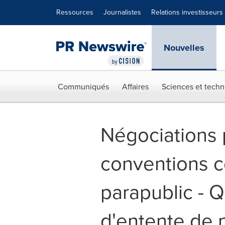
Déclaration d'accessibilité
Sauter la navigation
Ressources
Journalistes
Relations investisseurs
Nouvelles
Communiqués
Affaires
Sciences et techn
Négociations 
conventions co
parapublic - 
d'entente de p