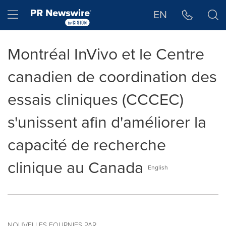
Déclaration d'accessibilité
Sauter la navigation
Hamburger menu
EN
Montréal InVivo et le Centre
canadien de coordination des
essais cliniques (CCCEC)
s'unissent afin d'améliorer la
capacité de recherche
clinique au Canada
English
NOUVELLES FOURNIES PAR