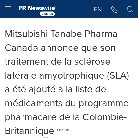
Déclaration d'accessibilité
Sauter la navigation
Hamburger menu
EN
Mitsubishi Tanabe Pharma
Canada annonce que son
traitement de la sclérose
latérale amyotrophique (SLA)
a été ajouté à la liste de
médicaments du programme
pharmacare de la Colombie-
Britannique
English