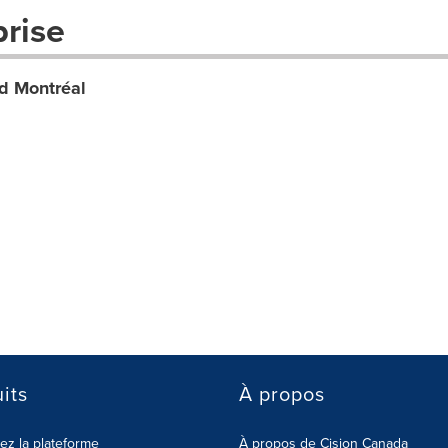
prise
d Montréal
its
À propos
z la plateforme
À propos de Cision Canada