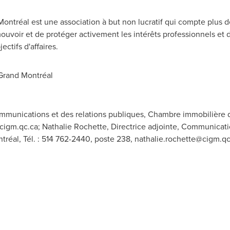
ntréal est une association à but non lucratif qui compte plus 
uvoir et de protéger activement les intérêts professionnels et d
ctifs d'affaires.
rand Montréal
munications et des relations publiques, Chambre immobilière du
igm.qc.ca
; Nathalie Rochette, Directrice adjointe, Communicati
éal, Tél. : 514 762-2440, poste 238,
nathalie.rochette@cigm.qc