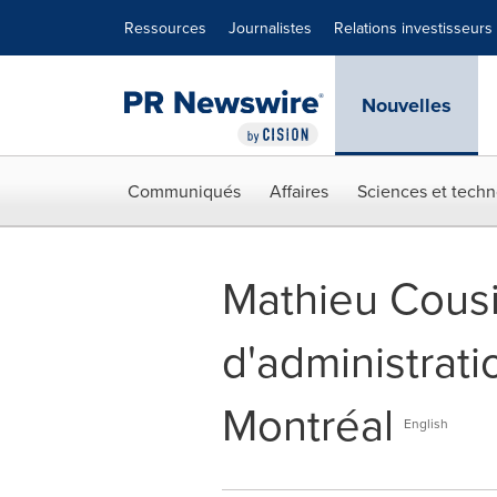
Déclaration d'accessibilité
Sauter la navigation
Ressources
Journalistes
Relations investisseurs
Nouvelles
Communiqués
Affaires
Sciences et techn
Mathieu Cousi
d'administrat
Montréal
English