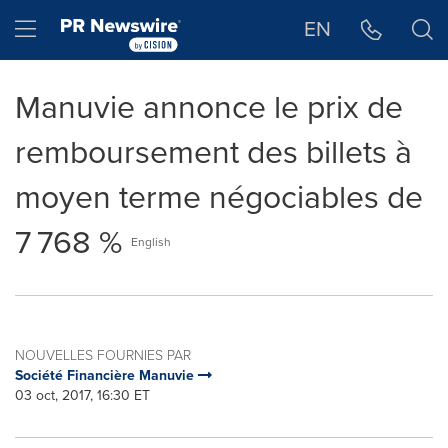
Déclaration d'accessibilité
Sauter la navigation
Hamburger menu
EN
Manuvie annonce le prix de
remboursement des billets à
moyen terme négociables de
7 768 %
English
NOUVELLES FOURNIES PAR
Société Financière Manuvie
03 oct, 2017, 16:30 ET