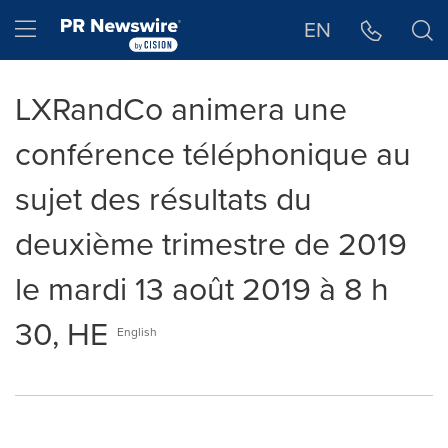
Déclaration d'accessibilité
Sauter la navigation
Hamburger menu
EN
LXRandCo animera une
conférence téléphonique au
sujet des résultats du
deuxième trimestre de 2019
le mardi 13 août 2019 à 8 h
30, HE
English