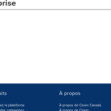
prise
its
À propos
z la plateforme
À propos de Cision Canada
r des campagnes
À propos de Cision