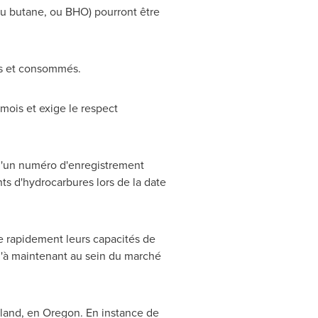
 au butane, ou BHO) pourront être
us et consommés.
ois et exige le respect
 d'un numéro d'enregistrement
ts d'hydrocarbures lors de la date
e rapidement leurs capacités de
u'à maintenant au sein du marché
tland
, en
Oregon
. En instance de