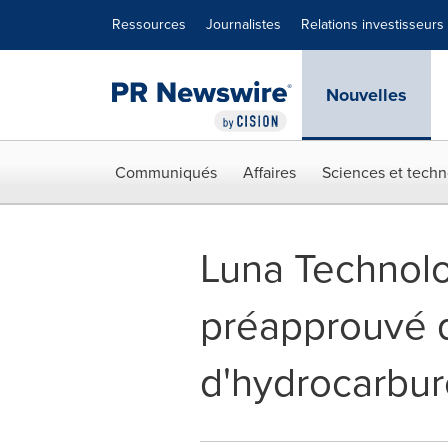
Déclaration d'accessibilité
Sauter la navigation
Ressources
Journalistes
Relations investisseurs
Nouvelles
Communiqués
Affaires
Sciences et techn
Luna Technolog
préapprouvé d
d'hydrocarbu