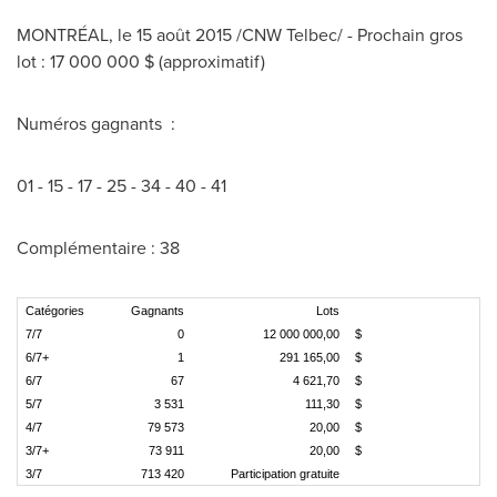
MONTRÉAL, le 15 août 2015 /CNW Telbec/ - Prochain gros
lot : 17 000 000 $ (approximatif)
Numéros gagnants :
01 - 15 - 17 - 25 - 34 - 40 - 41
Complémentaire : 38
Catégories
Gagnants
Lots
7/7
0
12 000 000,00
$
6/7+
1
291 165,00
$
6/7
67
4 621,70
$
5/7
3 531
111,30
$
4/7
79 573
20,00
$
3/7+
73 911
20,00
$
3/7
713 420
Participation gratuite