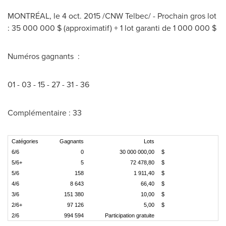
MONTRÉAL, le 4 oct. 2015 /CNW Telbec/ - Prochain gros lot
: 35 000 000 $ (approximatif) + 1 lot garanti de 1 000 000 $
Numéros gagnants :
01 - 03 - 15 - 27 - 31 - 36
Complémentaire : 33
Catégories
Gagnants
Lots
6/6
0
30 000 000,00
$
5/6+
5
72 478,80
$
5/6
158
1 911,40
$
4/6
8 643
66,40
$
3/6
151 380
10,00
$
2/6+
97 126
5,00
$
2/6
994 594
Participation gratuite