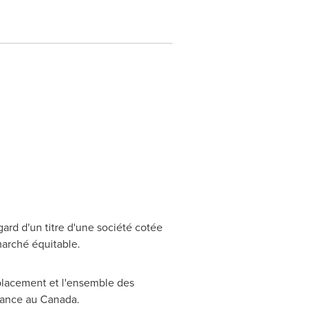
ard d'un titre d'une société cotée
marché équitable.
placement et l'ensemble des
réance au
Canada
.