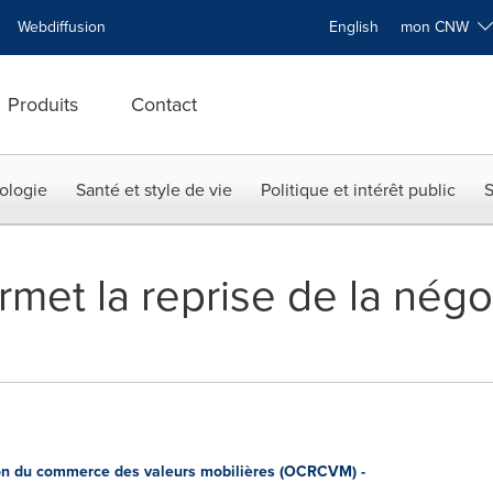
Webdiffusion
English
mon CNW
Produits
Contact
ologie
Santé et style de vie
Politique et intérêt public
S
et la reprise de la négoc
n du commerce des valeurs mobilières (OCRCVM) -