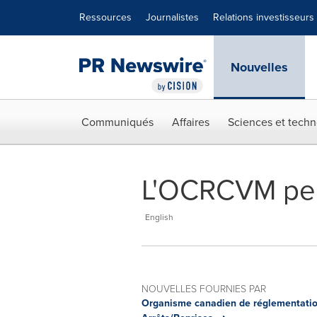
Déclaration d'accessibilité
Sauter la navigation
Ressources
Journalistes
Relations investisseurs
Nouvelles
Communiqués
Affaires
Sciences et techn
L'OCRCVM perm
English
NOUVELLES FOURNIES PAR
Organisme canadien de réglementatio