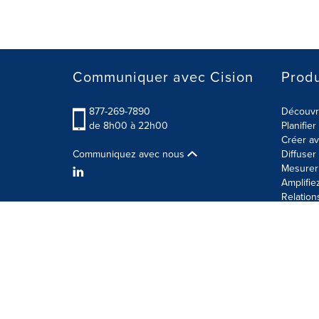
Communiquer avec Cision
Produ
877-269-7890
Découvre
de 8h00 à 22h00
Planifie
Créer av
Communiquez avec nous
Diffuse
Mesurer 
Amplifie
Relation
Modalités d'utilisation
Politique sur la sécurité des 