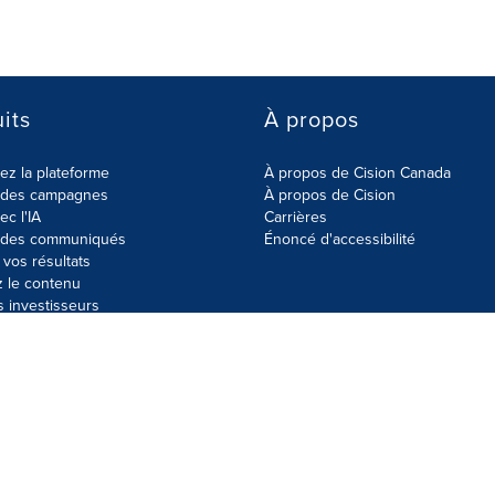
its
À propos
z la plateforme
À propos de Cision Canada
r des campagnes
À propos de Cision
ec l'IA
Carrières
r des communiqués
Énoncé d'accessibilité
vos résultats
z le contenu
s investisseurs
données
Plan du site
Paramètres de cookies
Énoncé d'accessibilit