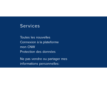
Services
Toutes les nouvelles
Connexion à la plateforme
mon CNW
Protection des données
Ne pas vendre ou partager mes
informations personnelles:
Soumettre à
Privacy@cision.com
Appelez gratuitement notre
département de la protection de la vie
privée: 877-297-8921
é
© Groupe CNW Ltée 2026 Tous droits
réservés. Une société Cision.