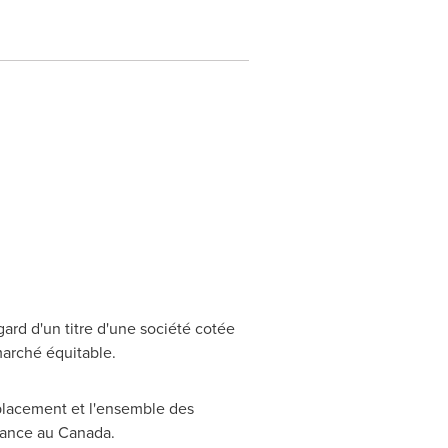
ard d'un titre d'une société cotée
marché équitable.
placement et l'ensemble des
réance au
Canada
.