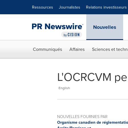
Déclaration d'accessibilité
Sauter la navigation
Ressources
Journalistes
Relations investisseurs
Nouvelles
Communiqués
Affaires
Sciences et techn
L'OCRCVM perm
English
NOUVELLES FOURNIES PAR
Organisme canadien de réglementatio