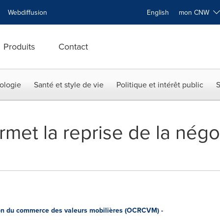
Webdiffusion
English
mon CNW
Produits
Contact
ologie
Santé et style de vie
Politique et intérêt public
S
et la reprise de la négo
n du commerce des valeurs mobilières (OCRCVM) -