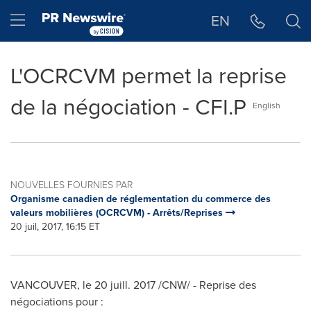
Déclaration d'accessibilité
Sauter la navigation
Hamburger menu
EN
L'OCRCVM permet la reprise
de la négociation - CFI.P
English
NOUVELLES FOURNIES PAR
Organisme canadien de réglementation du commerce des
valeurs mobilières (OCRCVM) - Arrêts/Reprises
20 juil, 2017, 16:15 ET
VANCOUVER
, le 20 juill. 2017 /CNW/ - Reprise des
négociations pour :