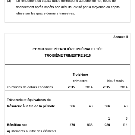
(a)
Le rendement du capital utilisé correspond au bénéfice net, coûts de
financement après impôts non déduits, divisé par la moyenne du capital
utilisé sur les quatre derniers trimestres.
Annexe II
COMPAGNIE PÉTROLIÈRE IMPÉRIALE LTÉE
TROISIÈME TRIMESTRE 2015
Troisième
trimestre
Neuf mois
en millions de dollars canadiens
2015
2014
2015
2014
Trésorerie et équivalents de
trésorerie à la fin de la période
366
43
366
43
1
3
Bénéfice net
479
936
020
114
Ajustements au titre des éléments