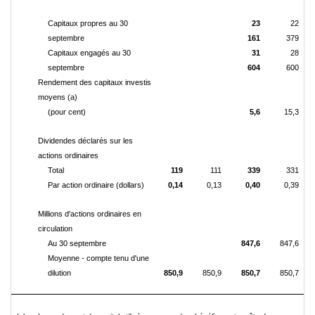
Capitaux propres au 30
23
22
septembre
161
379
Capitaux engagés au 30
31
28
septembre
604
600
Rendement des capitaux investis
moyens (a)
(pour cent)
5,6
15,3
Dividendes déclarés sur les
actions ordinaires
Total
119
111
339
331
Par action ordinaire (dollars)
0,14
0,13
0,40
0,39
Millions d'actions ordinaires en
circulation
Au 30 septembre
847,6
847,6
Moyenne - compte tenu d'une
dilution
850,9
850,9
850,7
850,7