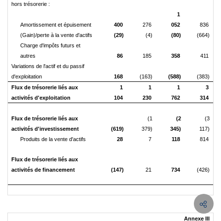
hors trésorerie :
1
Amortissement et épuisement
400
276
052
836
(Gain)/perte à la vente d'actifs
(29)
(4)
(80)
(664)
Charge d'impôts futurs et
autres
86
185
358
411
Variations de l'actif et du passif
d'exploitation
168
(163)
(588)
(383)
Flux de trésorerie liés aux
1
1
1
3
activités d'exploitation
104
230
762
314
Flux de trésorerie liés aux
(1
(2
(3
activités d'investissement
(619)
379)
345)
117)
Produits de la vente d'actifs
28
7
118
814
Flux de trésorerie liés aux
activités de financement
(147)
21
734
(426)
Annexe III