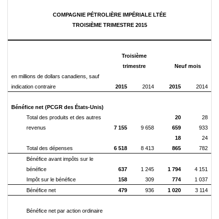
COMPAGNIE PÉTROLIÈRE IMPÉRIALE LTÉE
TROISIÈME TRIMESTRE 2015
Troisième
trimestre
Neuf mois
en millions de dollars canadiens, sauf
indication contraire
2015
2014
2015
2014
Bénéfice net (PCGR des États-Unis)
Total des produits et des autres
20
28
revenus
7 155
9 658
659
933
18
24
Total des dépenses
6 518
8 413
865
782
Bénéfice avant impôts sur le
bénéfice
637
1 245
1 794
4 151
Impôt sur le bénéfice
158
309
774
1 037
Bénéfice net
479
936
1 020
3 114
Bénéfice net par action ordinaire