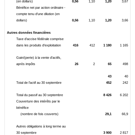
(en dollars)
0,56
1,10
1,20
3,67
Bénéfice net par action ordinaire -
compte tenu d'une dilution (en
dollars)
0,56
1,10
1,20
3,66
Autres données financières
Taxe d'accise fédérale comprise
dans les produits d'exploitation
416
412
1 180
1 165
Gain/(perte) à la vente d'actifs,
après impôts
26
2
65
498
43
40
Total de l'actif au 30 septembre
452
242
Total du passif au 30 septembre
8 426
6 202
Couverture des intérêts par le
bénéfice
(nombre de fois couverts)
29,1
66,9
Autres obligations à long terme au
30 septembre
3 900
2 817