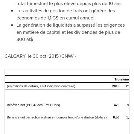
total trimestriel le plus élevé depuis plus de 10 ans
Les activités de gestion de frais ont généré des
économies de 1,1 G$ en cumul annuel
La génération de liquidités a surpassé les exigences
en matière de capital et les dividendes de plus de
300 M$
CALGARY
, le
30 oct. 2015
/CNW/ -
Troisième tr
(en millions de dollars, sauf indication contraire)
2015
2014
Bénéfice net (PCGR des États-Unis)
479
936
Bénéfice net par action ordinaire - compte tenu d'une dilution (dollars)
0,56
1,10