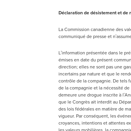
Déclaration de désistement et de 
La Commission canadienne des valeur
communiqué de presse et nʹassume a
Lʹinformation présentée dans le pr
émises en date du présent communiqu
direction; elles ne sont pas une g
incertains par nature et que le ren
contrôle de la compagnie. De tels fa
de la compagnie et la nécessité d
demeure une drogue inscrite à lʹAnn
que le Congrès ait interdit au Dép
des lois fédérales en matière de ma
vigueur. Par conséquent, les événem
croyances, intentions et attentes exp
les valeurs mobilières, la compagni