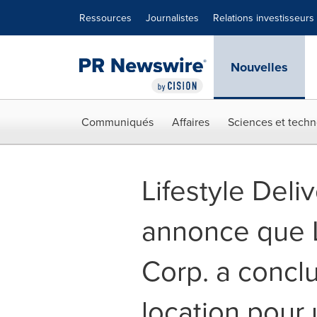
Déclaration d'accessibilité
Sauter la navigation
Ressources
Journalistes
Relations investisseurs
Nouvelles
Communiqués
Affaires
Sciences et techn
Lifestyle Deli
annonce que
Corp. a concl
location pour