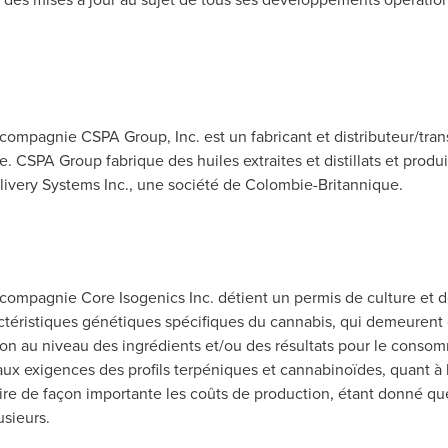
a compagnie CSPA Group, Inc. est un fabricant et distributeur/tr
ie. CSPA Group fabrique des huiles extraites et distillats et produ
livery Systems Inc., une société de Colombie-Britannique.
a compagnie Core Isogenics Inc. détient un permis de culture et d
ctéristiques génétiques spécifiques du cannabis, qui demeurent
ation au niveau des ingrédients et/ou des résultats pour le cons
x exigences des profils terpéniques et cannabinoïdes, quant à la 
re de façon importante les coûts de production, étant donné que 
usieurs.