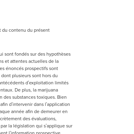
at du contenu du présent
ui sont fondés sur des hypothèses
 et attentes actuelles de la
les énoncés prospectifs sont
 dont plusieurs sont hors du
antécédents dʹexploitation limités
taux. De plus, la marijuana
on des substances toxiques. Bien
in dʹintervenir dans lʹapplication
chaque année afin de demeurer en
oncrètement des évaluations,
par la législation qui sʹapplique sur
ent lʹinformation prospective.