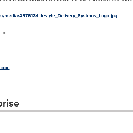
m/media/457613/Lifestyle_Delivery_Systems_Logo.jpg
 Inc.
m.com
prise
.