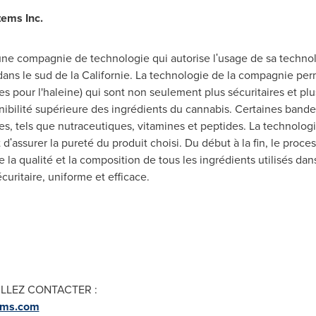
tems Inc.
 une compagnie de technologie qui autorise lʹusage de sa techno
 dans le sud de la Californie. La technologie de la compagnie pe
s pour l'haleine) qui sont non seulement plus sécuritaires et plu
nibilité supérieure des ingrédients du cannabis. Certaines band
es, tels que nutraceutiques, vitamines et peptides. La technolog
dʹassurer la pureté du produit choisi. Du début à la fin, le proce
 la qualité et la composition de tous les ingrédients utilisés da
uritaire, uniforme et efficace.
ILLEZ CONTACTER :
tems.com