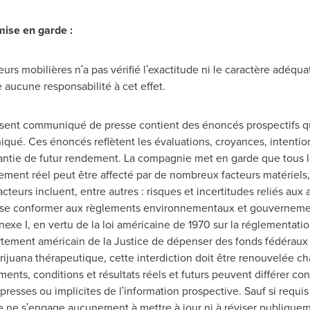
mise en garde :
s mobilières nʹa pas vérifié lʹexactitude ni le caractère adéqu
ucune responsabilité à cet effet.
ésent communiqué de presse contient des énoncés prospectifs q
é. Ces énoncés reflètent les évaluations, croyances, intentions
arantie de futur rendement. La compagnie met en garde que tous 
dement réel peut être affecté par de nombreux facteurs matériels,
cteurs incluent, entre autres : risques et incertitudes reliés aux 
e se conformer aux règlements environnementaux et gouvernemen
exe I, en vertu de la loi américaine de 1970 sur la réglementati
artement américain de la
Justice de
dépenser des fonds fédéraux af
rijuana thérapeutique, cette interdiction doit être renouvelée 
ents, conditions et résultats réels et futurs peuvent différer c
resses ou implicites de lʹinformation prospective. Sauf si requis 
e ne sʹengage aucunement à mettre à jour ni à réviser publiquem