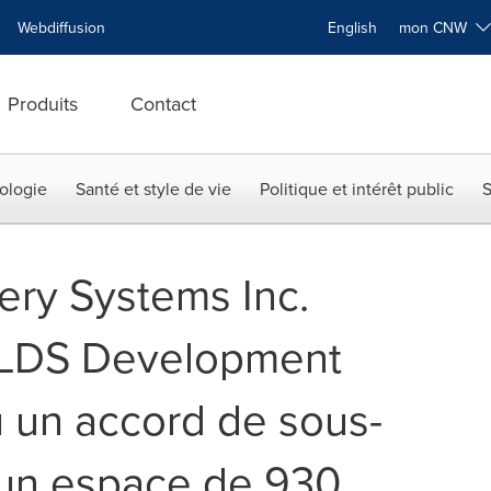
Webdiffusion
English
mon CNW
Produits
Contact
ologie
Santé et style de vie
Politique et intérêt public
S
very Systems Inc.
 LDS Development
u un accord de sous-
 un espace de 930