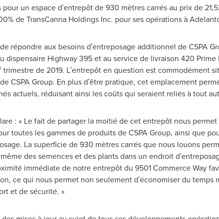
 pour un espace dʹentrepôt de 930 mètres carrés au prix de 21,53
à 100% de TransCanna Holdings Inc. pour ses opérations à Adelanto
a de répondre aux besoins dʹentreposage additionnel de CSPA Gro
 au dispensaire Highway 395 et au service de livraison 420 Prime 
e
trimestre de 2019. Lʹentrepôt en question est commodément situ
de CSPA Group. En plus dʹêtre pratique, cet emplacement permet
més actuels, réduisant ainsi les coûts qui seraient reliés à tout 
are : « Le fait de partager la moitié de cet entrepôt nous perme
ur toutes les gammes de produits de CSPA Group, ainsi que pour
posage. La superficie de 930 mètres carrés que nous louons perm
 et même des semences et des plants dans un endroit dʹentreposa
roximité immédiate de notre entrepôt du 9501 Commerce Way favo
ibution, ce qui nous permet non seulement dʹéconomiser du temps
ort et de sécurité. »
des mises à jour au sujet de tous ses développements opérationn