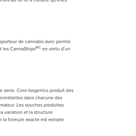
ansporteur de cannabis avec permis
MC
it les CannaStrips
en vertu dʹun
e serre. Core Isogenics produit des
 constantes dans chacune des
ommateur. Les souches produites
variation et la structure
la formule exacte est extraite