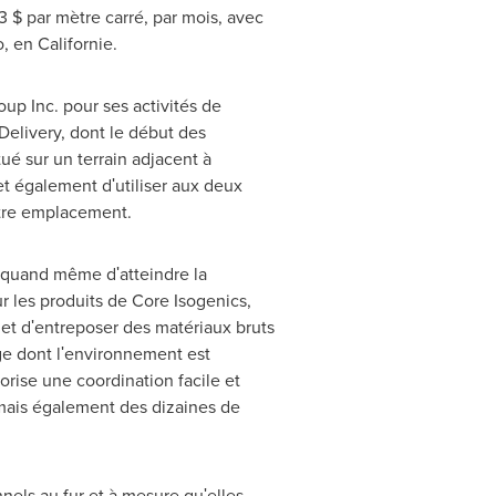
 $ par mètre carré, par mois, avec
, en Californie.
up Inc. pour ses activités de
Delivery, dont le début des
é sur un terrain adjacent à
 également dʹutiliser aux deux
autre emplacement.
t quand même dʹatteindre la
 les produits de Core Isogenics,
et dʹentreposer des matériaux bruts
ge dont lʹenvironnement est
rise une coordination facile et
 mais également des dizaines de
els au fur et à mesure quʹelles