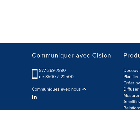
Communiquer avec Cision
Produ
877-269-7890
Découvre
de 8h00 à 22h00
Planifie
Créer av
Communiquez avec nous
Diffuse
Mesurer 
Amplifie
Relation