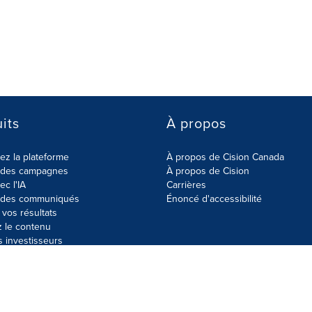
its
À propos
z la plateforme
À propos de Cision Canada
r des campagnes
À propos de Cision
ec l'IA
Carrières
r des communiqués
Énoncé d'accessibilité
vos résultats
z le contenu
s investisseurs