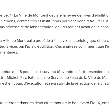
bec/ - La Ville de Montréal déclare la levée de l'avis d'ébulliti
 citoyens, commerces et institutions peuvent donc retrouver l'u
t pas nécessaire de laisser couler l'eau du robinet avant de la co
a Ville de Montréal a procédé à l'analyse bactériologique et du c
teurs visés par l'avis d'ébullition. Ces analyses confirment que l
ementaires.
ueduc de 48 pouces est survenu tôt vendredi à l'intersection du b
aint-Michel-Parc-Extension, le Service de l'eau de la Ville de M
n est en cours d'exécution et sera suivi de la réfection de la cha
 interdite dans les deux directions sur le boulevard Pie-IX, entre