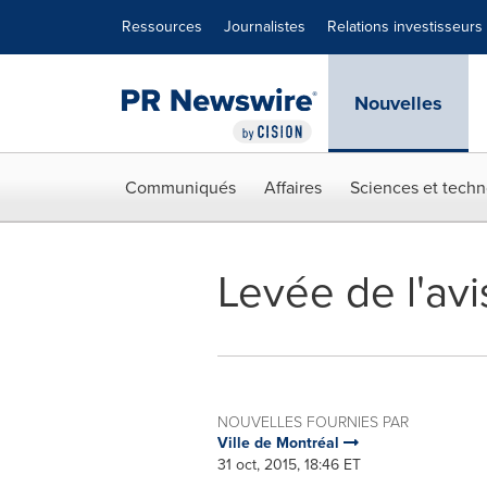
Déclaration d'accessibilité
Sauter la navigation
Ressources
Journalistes
Relations investisseurs
Nouvelles
Communiqués
Affaires
Sciences et techn
Levée de l'avis
NOUVELLES FOURNIES PAR
Ville de Montréal
31 oct, 2015, 18:46 ET