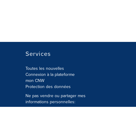
Services
Toutes les nouvelles
Connexion à la plateforme
mon CNW
Protection des données
Ne pas vendre ou partager mes
informations personnelles:
Soumettre à
Privacy@cision.com
Appelez gratuitement notre
département de la protection de la vie
privée: 877-297-8921