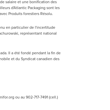
de salaire et une bonification des
lleurs d'Atlantic Packaging sont les
vec Produits forestiers Résolu.
u en particulier de l'incertitude
achurowski
, représentant national
ada
. Il a été fondé pendant la fin de
omobile et du Syndicat canadien des
ifor.org
ou au 902-717-7491 (cell.)