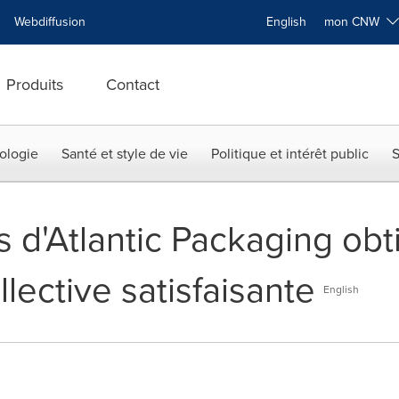
Webdiffusion
English
mon CNW
Produits
Contact
ologie
Santé et style de vie
Politique et intérêt public
S
rs d'Atlantic Packaging ob
lective satisfaisante
English