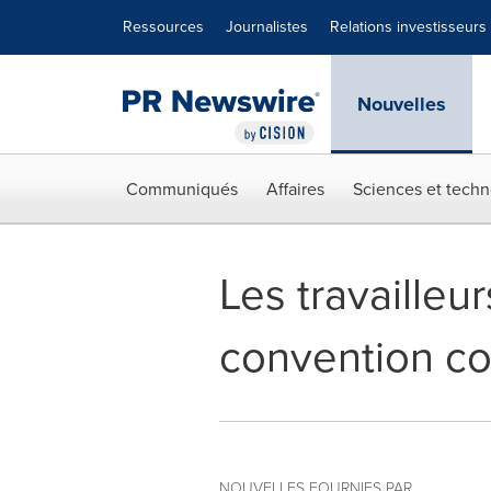
Déclaration d'accessibilité
Sauter la navigation
Ressources
Journalistes
Relations investisseurs
Nouvelles
Communiqués
Affaires
Sciences et techn
Les travailleu
convention col
NOUVELLES FOURNIES PAR