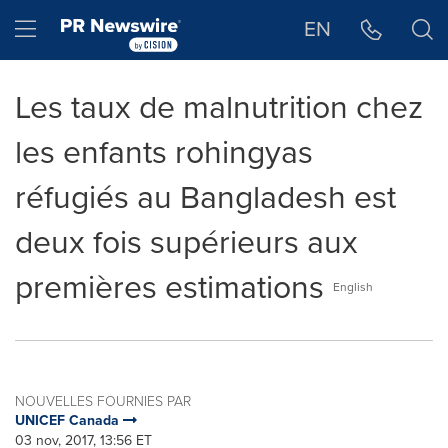
Déclaration d'accessibilité
Sauter la navigation
Hamburger menu
EN
Les taux de malnutrition chez
les enfants rohingyas
réfugiés au Bangladesh est
deux fois supérieurs aux
premières estimations
English
NOUVELLES FOURNIES PAR
UNICEF Canada
03 nov, 2017, 13:56 ET