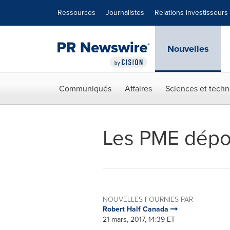
Déclaration d'accessibilité
Sauter la navigation
Ressources
Journalistes
Relations investisseurs
Nouvelles
Communiqués
Affaires
Sciences et techn
Les PME dépo
NOUVELLES FOURNIES PAR
Robert Half Canada
21 mars, 2017, 14:39 ET