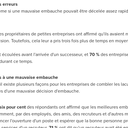
s erreurs
me si une mauvaise embauche pouvait être décelée assez rapidem
s propriétaires de petites entreprises ont affirmé qu'ils avaient
on. Toutefois, cela leur a pris trois fois plus de temps en moye
 écoulées avant l'arrivée d'un successeur, et
70 %
des entrepris
 durant ce temps.
liés à une mauvaise embauche
'il existe plusieurs façons pour les entreprises de combler les la
ues d'une mauvaise décision d'embauche.
six pour cent
des répondants ont affirmé que les meilleures emb
ment, par des employés, des amis, des recruteurs et d'autres me
oncer l'ouverture d'un poste et espérer que la bonne personne pr
 services d'un recruteur,
71 %
ont dit qu'un recruteur avait été 