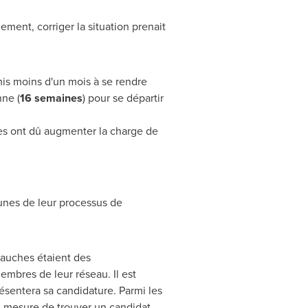
ent, corriger la situation prenait
 mis moins d'un mois à se rendre
nne (
16 semaines
) pour se départir
es ont dû augmenter la charge de
cunes de leur processus de
auches étaient des
mbres de leur réseau. Il est
ésentera sa candidature. Parmi les
en mesure de trouver un candidat