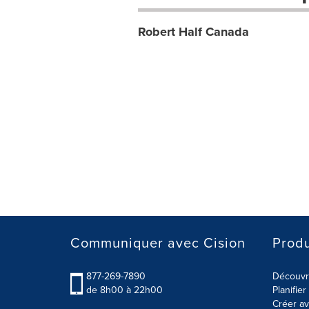
Robert Half Canada
Communiquer avec Cision
Produ
877-269-7890
Découvre
de 8h00 à 22h00
Planifie
Créer av