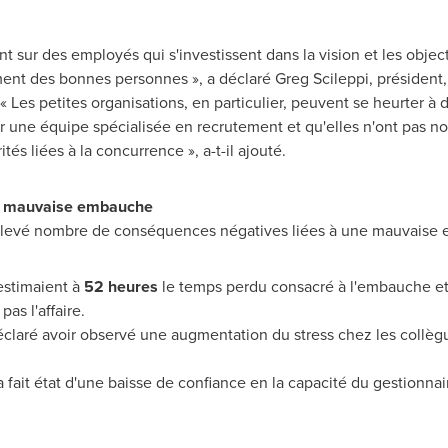
 sur des employés qui s'investissent dans la vision et les objectif
t des bonnes personnes », a déclaré Greg Scileppi, président, a
 « Les petites organisations, en particulier, peuvent se heurter à
 une équipe spécialisée en recrutement et qu'elles n'ont pas no
tés liées à la concurrence », a-t-il ajouté.
e mauvaise embauche
 relevé nombre de conséquences négatives liées à une mauvaise
estimaient à
52 heures
le temps perdu consacré à l'embauche et 
pas l'affaire.
éclaré avoir observé une augmentation du stress chez les collègue
 a fait état d'une baisse de confiance en la capacité du gestionna