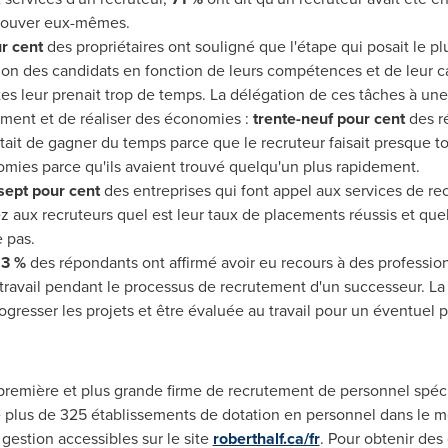
 trouver eux-mêmes.
r cent
des propriétaires ont souligné que l'étape qui posait le pl
tion des candidats en fonction de leurs compétences et de leur c
es leur prenait trop de temps. La délégation de ces tâches à un
tement et de réaliser des économies :
trente-neuf pour cent
des ré
ait de gagner du temps parce que le recruteur faisait presque tou
nomies parce qu'ils avaient trouvé quelqu'un plus rapidement.
sept pour cent
des entreprises qui font appel aux services de recr
aux recruteurs quel est leur taux de placements réussis et quelle
 pas.
13 %
des répondants ont affirmé avoir eu recours à des professio
travail pendant le processus de recrutement d'un successeur. La
ogresser les projets et être évaluée au travail pour un éventuel 
 première et plus grande firme de recrutement de personnel spéci
e plus de 325 établissements de dotation en personnel dans le mo
gestion accessibles sur le site
roberthalf.ca/fr
. Pour obtenir des 