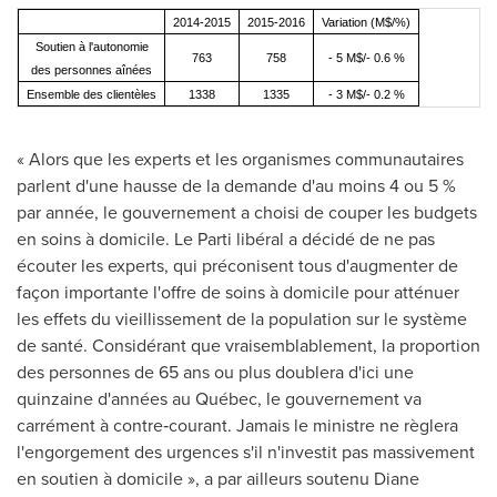
2014-2015
2015-2016
Variation (M$/%)
Soutien à l'autonomie
763
758
- 5 M$/- 0.6 %
des personnes aînées
Ensemble des clientèles
1338
1335
- 3 M$/- 0.2 %
« Alors que les experts et les organismes communautaires
parlent d'une hausse de la demande d'au moins 4 ou 5 %
par année, le gouvernement a choisi de couper les budgets
en soins à domicile.
Le Parti
libéral a décidé de ne pas
écouter les experts, qui préconisent tous d'augmenter de
façon importante l'offre de soins à domicile pour atténuer
les effets du vieillissement de la population sur le système
de santé. Considérant que vraisemblablement, la proportion
des personnes de 65 ans ou plus doublera d'ici une
quinzaine d'années au Québec, le gouvernement va
carrément à contre‑courant. Jamais le ministre ne règlera
l'engorgement des urgences s'il n'investit pas massivement
en soutien à domicile », a par ailleurs soutenu
Diane