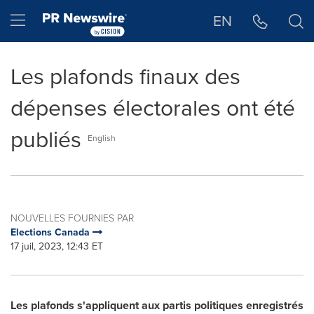
Déclaration d'accessibilité
Sauter la navigation
Hamburger menu
EN
Les plafonds finaux des
dépenses électorales ont été
publiés
English
NOUVELLES FOURNIES PAR
Elections Canada
17 juil, 2023, 12:43 ET
Les plafonds s'appliquent aux partis politiques enregistrés