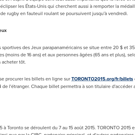
éclipser les États-Unis qui cherchent aussi à remporter la médail
 de rugby en fauteuil roulant se poursuivent jusqu'à vendredi.
Jeux
s sportives des Jeux parapanaméricains se situe entre 20 $ et 35 
nes (moins de 16 ans) et aux personnes âgées (65 ans et plus), sel
s acheter tôt.
e procurer les billets en ligne sur
TORONTO2015.org/fr/billets
 de l'étranger. Chaque billet permettra à son titulaire d'accéder
15 à
Toronto
se déroulent du 7 au 15 août 2015.
TORONTO
2015 e
insi que par la CIBC, partenaire principal, et d'autres partenaire