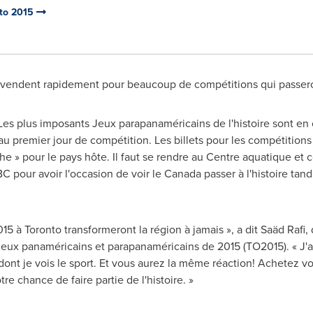
nto 2015
e vendent rapidement pour beaucoup de compétitions qui passeron
 Les plus imposants Jeux parapanaméricains de l'histoire sont 
u premier jour de compétition. Les billets pour les compétitions
he » pour le pays hôte. Il faut se rendre au Centre aquatique et 
pour avoir l'occasion de voir le Canada passer à l'histoire tandi
015 à
Toronto
transformeront la région à jamais », a dit Saäd Rafi
Jeux panaméricains et parapanaméricains de 2015 (TO2015). « J'a
on dont je vois le sport. Et vous aurez la même réaction! Achetez v
re chance de faire partie de l'histoire. »