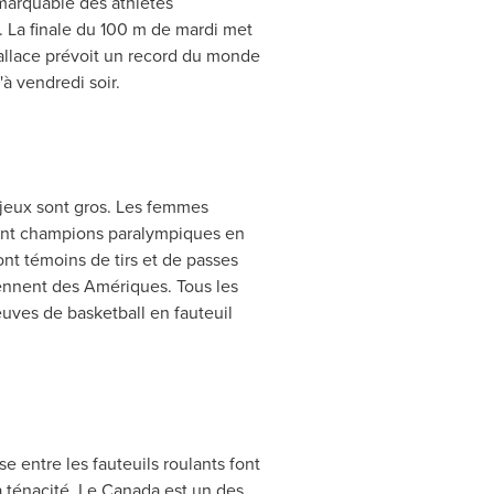
emarquable des athlètes
t. La finale du 100 m de mardi met
allace
prévoit un record du monde
à vendredi soir.
njeux sont gros. Les femmes
nt champions paralympiques en
ont témoins de tirs et de passes
iennent des Amériques. Tous les
euves de basketball en fauteuil
se entre les fauteuils roulants font
a ténacité.
Le Canada
est un des