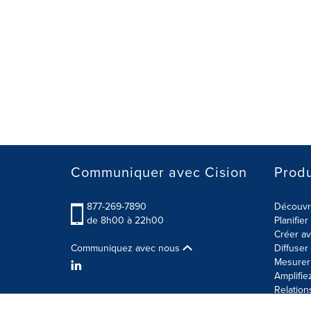
Communiquer avec Cision
Produ
877-269-7890
Découvre
de 8h00 à 22h00
Planifie
Créer av
Communiquez avec nous
Diffuse
Mesurer 
Amplifie
Relation