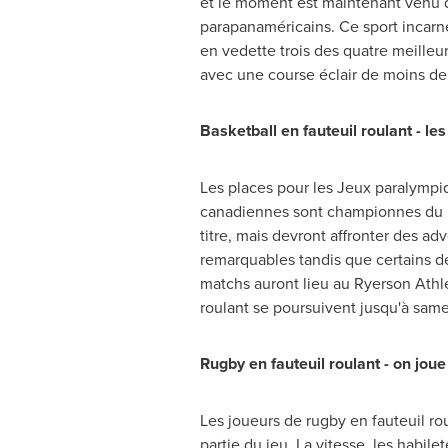
et le moment est maintenant venu de 
parapanaméricains. Ce sport incarne 
en vedette trois des quatre meille
avec une course éclair de moins de 
Basketball en fauteuil roulant - l
Les places pour les Jeux paralympi
canadiennes sont championnes du 
titre, mais devront affronter des ad
remarquables tandis que certains d
matchs auront lieu au Ryerson Athle
roulant se poursuivent jusqu'à same
Rugby en fauteuil roulant - on joue
Les joueurs de rugby en fauteuil roul
partie du jeu. La vitesse, les habile