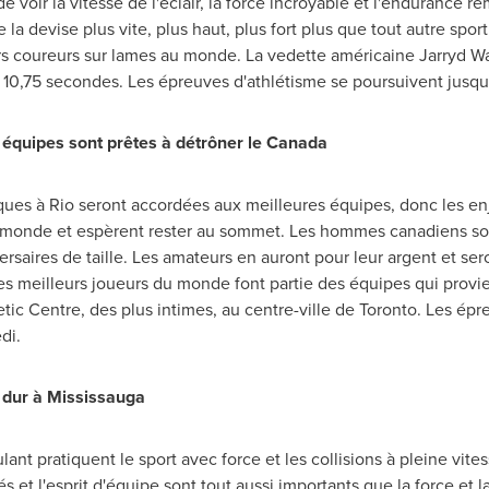
voir la vitesse de l'éclair, la force incroyable et l'endurance r
la devise plus vite, plus haut, plus fort plus que tout autre spor
urs coureurs sur lames au monde. La vedette américaine
Jarryd W
10,75 secondes. Les épreuves d'athlétisme se poursuivent jusqu'
es équipes sont prêtes à détrôner le Canada
ques à Rio seront accordées aux meilleures équipes, donc les e
monde et espèrent rester au sommet. Les hommes canadiens so
versaires de taille. Les amateurs en auront pour leur argent et ser
es meilleurs joueurs du monde font partie des équipes qui prov
tic Centre, des plus intimes, au centre-ville de
Toronto
. Les épr
di.
 dur à
Mississauga
ant pratiquent le sport avec force et les collisions à pleine vites
tés et l'esprit d'équipe sont tout aussi importants que la force et l