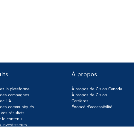
its
À propos
z la plateforme
À propos de Cision Canada
r des campagnes
À propos de Cision
ec l'IA
Carrières
r des communiqués
Énoncé d'accessibilité
vos résultats
z le contenu
s investisseurs