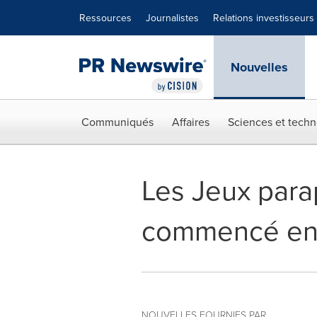
Déclaration d'accessibilité
Sauter la navigation
Ressources
Journalistes
Relations investisseurs
Nouvelles
Communiqués
Affaires
Sciences et techn
Les Jeux para
commencé en
NOUVELLES FOURNIES PAR