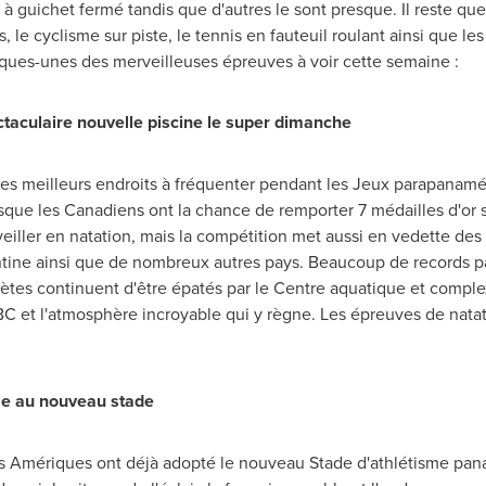
à guichet fermé tandis que d'autres le sont presque. Il reste que
, le cyclisme sur piste, le tennis en fauteuil roulant ainsi que le
elques-unes des merveilleuses épreuves à voir cette semaine :
ctaculaire nouvelle piscine le super dimanche
des meilleurs endroits à fréquenter pendant les Jeux parapanamé
sque les Canadiens ont la chance de remporter 7 médailles d'or s
veiller en natation, mais la compétition met aussi en vedette des 
ntine ainsi que de nombreux autres pays. Beaucoup de records 
hlètes continuent d'être épatés par le Centre aquatique et comple
 et l'atmosphère incroyable qui y règne. Les épreuves de natat
sme au nouveau stade
des Amériques ont déjà adopté le nouveau Stade d'athlétisme p