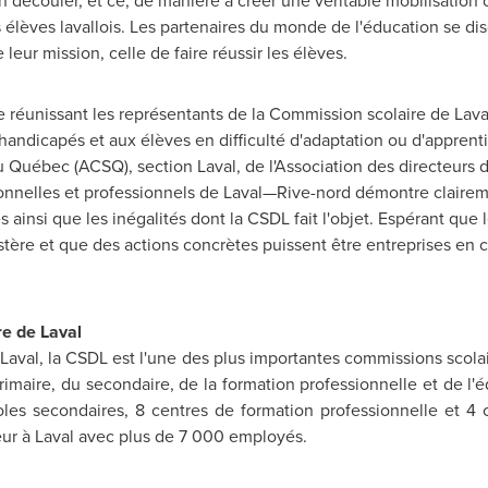
 découler, et ce, de manière à créer une véritable mobilisation 
s élèves lavallois. Les partenaires du monde de l'éducation se di
e leur mission, celle de faire réussir les élèves.
e réunissant les représentants de la Commission scolaire de Lava
 handicapés et aux élèves en difficulté d'adaptation ou d'appre
u Québec (ACSQ), section Laval, de l'Association des directeurs d
ionnelles et professionnels de Laval—Rive-nord démontre claire
insi que les inégalités dont la CSDL fait l'objet. Espérant que le 
stère et que des actions concrètes puissent être entreprises en c
e de Laval
e Laval, la CSDL est l'une des plus importantes commissions scol
imaire, du secondaire, de la formation professionnelle et de l'
oles secondaires, 8 centres de formation professionnelle et 4 
ur à Laval avec plus de 7 000 employés.