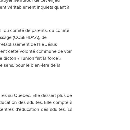
citoyenne autour de cet enjeu
sent véritablement inquiets quant à
l, du comité de parents, du comité
ntissage (CCSEHDAA), de
'établissement de l'Île Jésus
ment cette volonté commune de voir
dicton « l'union fait la force »
e sens, pour le bien-être de la
aires au Québec. Elle dessert plus de
éducation des adultes. Elle compte à
centres d'éducation des adultes. La