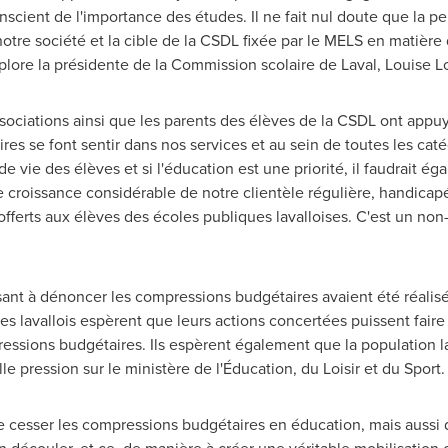
cient de l'importance des études. Il ne fait nul doute que la per
notre société et la cible de la CSDL fixée par le MELS en matière
éplore la présidente de la Commission scolaire de Laval,
Louise Lo
sociations ainsi que les parents des élèves de la CSDL ont appuyé
s se font sentir dans nos services et au sein de toutes les catég
de vie des élèves et si l'éducation est une priorité, il faudrait é
croissance considérable de notre clientèle régulière, handicapé
s offerts aux élèves des écoles publiques lavalloises. C'est un non
visant à dénoncer les compressions budgétaires avaient été réalisé
s lavallois espèrent que leurs actions concertées puissent faire 
ssions budgétaires. Ils espèrent également que la population lava
le pression sur le ministère de l'Éducation, du Loisir et du Sport.
re cesser les compressions budgétaires en éducation, mais aussi d