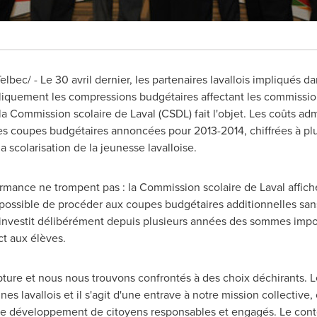
bec/ - Le 30 avril dernier, les partenaires lavallois impliqués d
bliquement les compressions budgétaires affectant les commissio
la Commission scolaire de Laval (CSDL) fait l'objet. Les coûts adm
s coupes budgétaires annoncées pour 2013-2014, chiffrées à pl
scolarisation de la jeunesse lavalloise.
ormance ne trompent pas : la Commission scolaire de Laval affiche
possible de procéder aux coupes budgétaires additionnelles sans
L réinvestit délibérément depuis plusieurs années des sommes im
ct aux élèves.
upture et nous nous trouvons confrontés à des choix déchirants.
es lavallois et il s'agit d'une entrave à notre mission collective
r le développement de citoyens responsables et engagés. Le cont