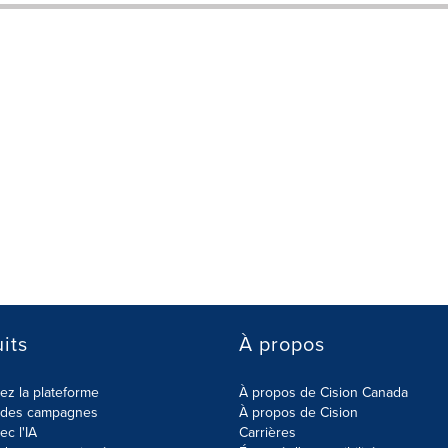
its
À propos
z la plateforme
À propos de Cision Canada
r des campagnes
À propos de Cision
ec l'IA
Carrières