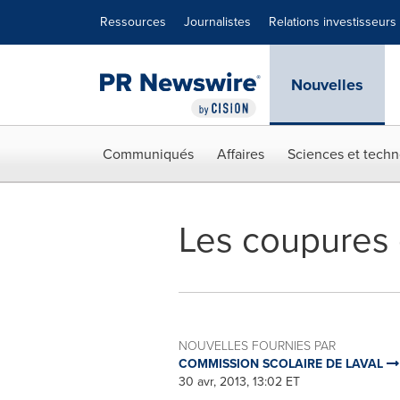
Déclaration d'accessibilité
Sauter la navigation
Ressources
Journalistes
Relations investisseurs
Nouvelles
Communiqués
Affaires
Sciences et techn
Les coupures d
NOUVELLES FOURNIES PAR
COMMISSION SCOLAIRE DE LAVAL
30 avr, 2013, 13:02 ET