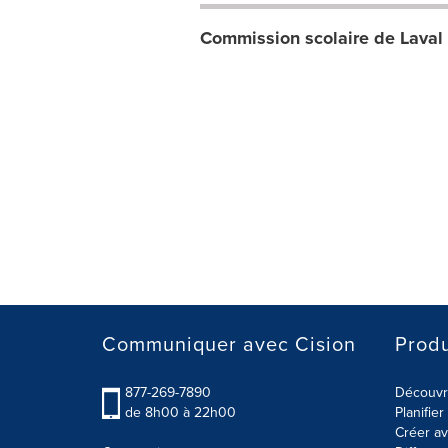
Commission scolaire de Laval
Communiquer avec Cision
Produ
877-269-7890
Découvre
de 8h00 à 22h00
Planifie
Créer av