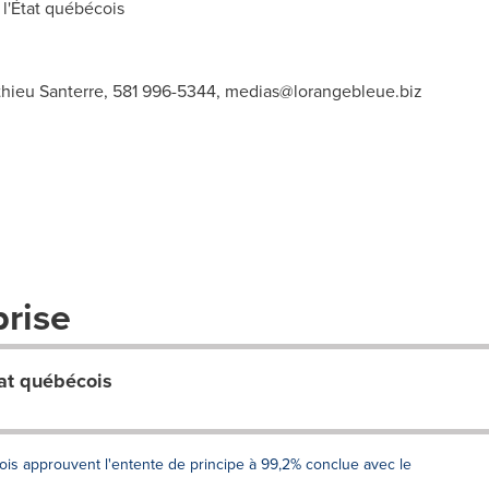
l'État québécois
thieu Santerre, 581 996-5344,
medias@lorangebleue.biz
prise
tat québécois
cois approuvent l'entente de principe à 99,2% conclue avec le