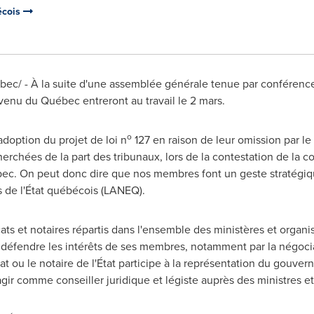
écois
ec/ - À la suite d'une assemblée générale tenue par conférenc
venu du Québec entreront au travail le 2 mars.
o
adoption du projet de loi n
127 en raison de leur omission par 
rchées de la part des tribunaux, lors de la contestation de la con
ec. On peut donc dire que nos membres font un geste stratégiqu
s de l'État québécois (LANEQ).
ts et notaires répartis dans l'ensemble des ministères et org
défendre les intérêts de ses membres, notamment par la négociat
ocat ou le notaire de l'État participe à la représentation du gouve
agir comme conseiller juridique et légiste auprès des ministres e