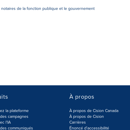
t notaires de la fonction publique et le gouvernement
its
À propos
z la plateforme
À propos de Cision Canada
r des campagnes
À propos de Cision
ec l'IA
Carrières
r des communiqués
Énoncé d'accessibilité