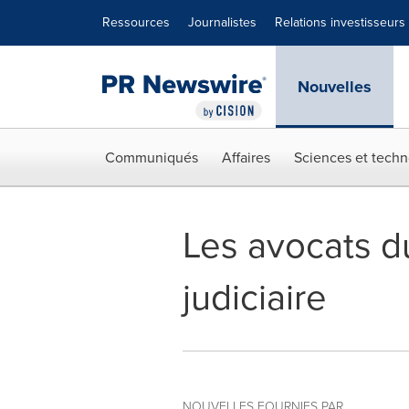
Déclaration d'accessibilité
Sauter la navigation
Ressources
Journalistes
Relations investisseurs
Nouvelles
Communiqués
Affaires
Sciences et techn
Les avocats d
judiciaire
NOUVELLES FOURNIES PAR