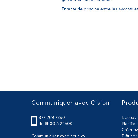
Entente de principe entre les avocats e
Communiquer avec Cision
Produ
877-269-7890
Découvre
de 8h00 à 22h00
Planifie
Créer av
Communiquez avec nous
Diffuse