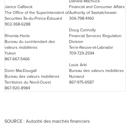
Daniela Machuca
Janice Callbeck
Financial and Consumer Affairs
The Office of the Superintendent of
Authority of Saskatchewan
Securities Île-du-Prince-Édouard
306-798-4160
902-368-6288
Doug Connolly
Rhonda Horte
Financial Services Regulation
Bureau du surintendant des
Division
valeurs mobilières
Terre-Neuve-et-Labrador
Yukon
709-729-2594
867-667-5466
Louis Arki
Donn MacDougall
Bureau des valeurs mobilières
Bureau des valeurs mobilières
Nunavut
Territoires du Nord-Ouest
867-975-6587
867-920-8984
SOURCE : Autorité des marchés financiers