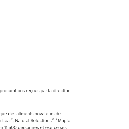
rocurations reçues par la direction
ique des aliments novateurs de
®
MD
 Leaf
, Natural Selections
Maple
on 11 500 personnes et exerce ses