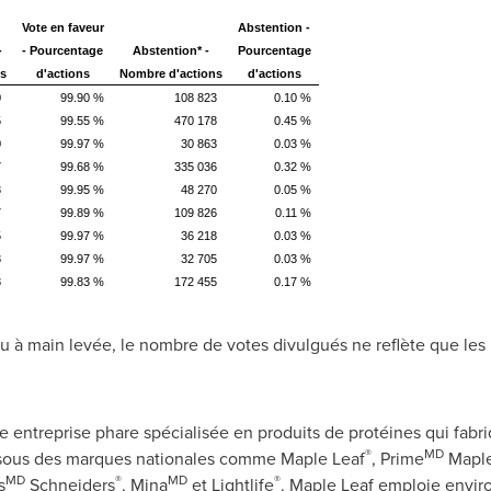
Vote en faveur
Abstention -
-
- Pourcentage
Abstention* -
Pourcentage
s
d'actions
Nombre d'actions
d'actions
0
99.90 %
108 823
0.10 %
5
99.55 %
470 178
0.45 %
0
99.97 %
30 863
0.03 %
7
99.68 %
335 036
0.32 %
3
99.95 %
48 270
0.05 %
7
99.89 %
109 826
0.11 %
5
99.97 %
36 218
0.03 %
8
99.97 %
32 705
0.03 %
8
99.83 %
172 455
0.17 %
 à main levée, le nombre de votes divulgués ne reflète que les p
e entreprise phare spécialisée en produits de protéines qui fabr
®
MD
 sous des marques nationales comme Maple Leaf
, Prime
Maple
MD
®
MD
®
s
Schneiders
, Mina
et Lightlife
. Maple Leaf emploie envir