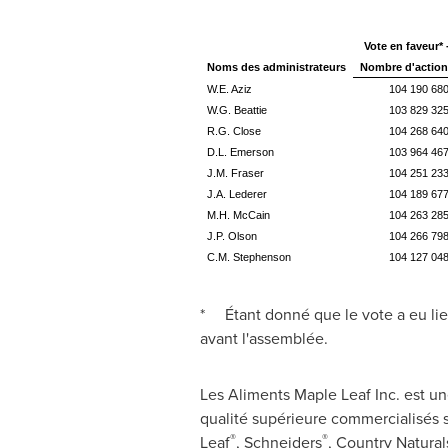
Vote en faveur* 
Noms des administrateurs
Nombre d'action
W.E. Aziz
104 190 68
W.G. Beattie
103 829 32
R.G. Close
104 268 64
D.L. Emerson
103 964 46
J.M. Fraser
104 251 23
J.A. Lederer
104 189 67
M.H. McCain
104 263 28
J.P. Olson
104 266 79
C.M. Stephenson
104 127 04
* Étant donné que le vote a eu lieu
avant l'assemblée.
Les Aliments Maple Leaf Inc. est un
qualité supérieure commercialisés
®
®
Leaf
, Schneiders
, Country Natural