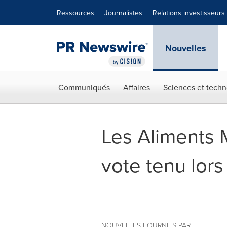
Déclaration d'accessibilité
Sauter la navigation
Ressources
Journalistes
Relations investisseurs
Nouvelles
Communiqués
Affaires
Sciences et techn
Les Aliments M
vote tenu lors
NOUVELLES FOURNIES PAR