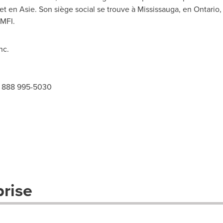
 et en Asie. Son siège social se trouve à
Mississauga
, en
Ontario
,
MFI.
nc.
1 888 995-5030
prise