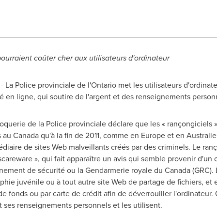
ourraient coûter cher aux utilisateurs d'ordinateur
 La Police provinciale de l'Ontario met les utilisateurs d'ordin
té en ligne, qui soutire de l'argent et des renseignements perso
croquerie de la Police provinciale déclare que les « rançongiciels
s au
Canada
qu'à la fin de 2011, comme en
Europe
et en Australie
édiaire de sites Web malveillants créés par des criminels. Le ran
scareware », qui fait apparaître un avis qui semble provenir d'un o
gnement de sécurité ou la Gendarmerie royale du
Canada
(GRC). 
hie juvénile ou à tout autre site Web de partage de fichiers, et en
e fonds ou par carte de crédit afin de déverrouiller l'ordinateur
t ses renseignements personnels et les utilisent.