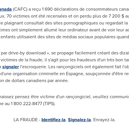
anada
(CAFC) a reçu 1 690 déclarations de consommateurs canad
x, 70 victimes ont été recensées et on perdu plus de 7 200 $ au t
 le plaignant consultait des sites pornographiques ou regardait la
times ont simplement allumé leur ordinateur avant de voir leur ac
 enfants utilisaient des sites de médias sociaux populaires quand
n par drive-by download », se propage facilement créant des dizai
victimes de la fraude, il s'agit pour les fraudeurs d'un très bon
 à
signaler
l'escroquerie. Les rançongiciels ont également fait l'
une organisation criminelle en Espagne, soupçonnée d'être res
lion de dollars canadiens par année.
aissez pensez être victime d'un rançongiciel, veuillez communiq
me au 1 800 222-8477 (TIPS).
LA FRAUDE -
Identifiez-la
.
Signalez-la
. Enrayez-la.