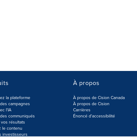
its
À propos
z la plateforme
À propos de Cision Canada
r des campagnes
À propos de Cision
ec l'IA
Carrières
r des communiqués
Énoncé d'accessibilité
vos résultats
z le contenu
s investisseurs