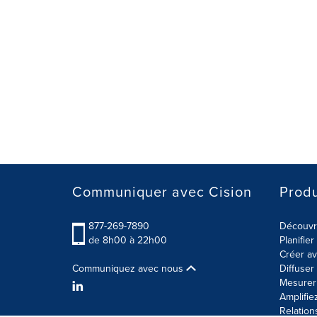
Communiquer avec Cision
Produ
877-269-7890
Découvre
de 8h00 à 22h00
Planifie
Créer av
Communiquez avec nous
Diffuse
Mesurer 
Amplifie
Relation