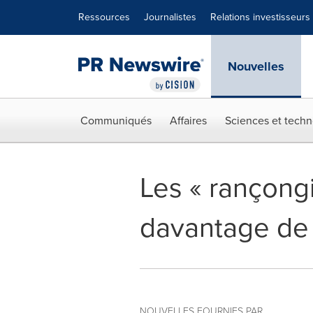
Déclaration d'accessibilité
Sauter la navigation
Ressources
Journalistes
Relations investisseurs
Nouvelles
Communiqués
Affaires
Sciences et techn
Les « rançongi
davantage de 
NOUVELLES FOURNIES PAR