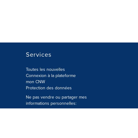
Services
Toutes les nouvelles
Connexion à la plateforme
mon CNW
Protection des données
Ne pas vendre ou partager mes
informations personnelles:
Soumettre à
Privacy@cision.com
Appelez gratuitement notre
département de la protection de la vie
privée: 877-297-8921