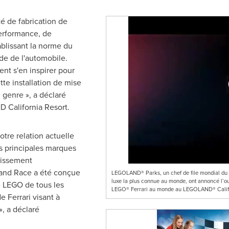
té de fabrication de
performance, de
ablissant la norme du
de de l'automobile.
ent s'en inspirer pour
tte installation de mise
 genre », a déclaré
 California Resort.
tre relation actuelle
 principales marques
rtissement
d and Race a été conçue
LEGOLAND® Parks, un chef de file mondial du div
luxe la plus connue au monde, ont annoncé l’ouv
e LEGO de tous les
LEGO® Ferrari au monde au LEGOLAND® Califo
 Ferrari visant à
», a déclaré