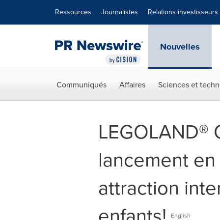
Déclaration d'accessibilité
Sauter la navigation
Ressources
Journalistes
Relations investisseurs
Nouvelles
Communiqués
Affaires
Sciences et techn
LEGOLAND® Cal
lancement en 
attraction inte
enfants!
English