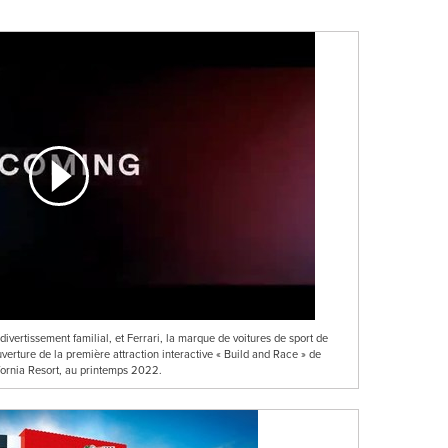
ertissement familial, et Ferrari, la marque de voitures de sport de
erture de la première attraction interactive « Build and Race » de
rnia Resort, au printemps 2022.