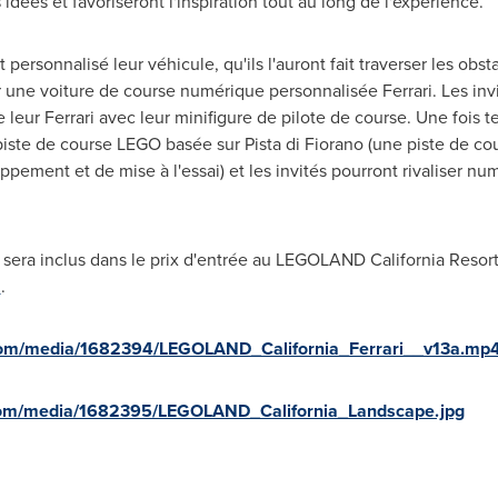
ées et favoriseront l'inspiration tout au long de l'expérience.
t personnalisé leur véhicule, qu'ils l'auront fait traverser les obst
er une voiture de course numérique personnalisée Ferrari. Les in
leur Ferrari avec leur minifigure de pilote de course. Une fois t
te de course LEGO basée sur Pista di Fiorano (une piste de cour
ppement et de mise à l'essai) et les invités pourront rivaliser n
e sera inclus dans le prix d'entrée au LEGOLAND California Resort.
a
.
com/media/1682394/LEGOLAND_California_Ferrari__v13a.mp
com/media/1682395/LEGOLAND_California_Landscape.jpg