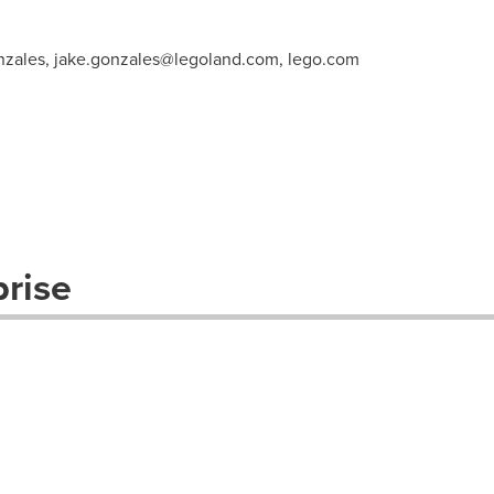
zales,
jake.gonzales@legoland.com
, lego.com
prise