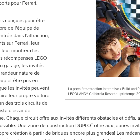
rts pour Ferrari.
es conçues pour être
bre de l'équipe de
ntrée dans l'attraction,
s sur Ferrari, leur
t leur montrera les
les récompenses LEGO
u garage, les invités
grandeur nature de
up et être pris en
que les invités peuvent
La première attraction interactive « Build and
LEGOLAND® California Resort au printemps 2
uire leur propre voiture
n des trois circuits de
iste d'essai de
se. Chaque circuit offre aux invités différents obstacles et défis, a
®
possible. Une zone de construction DUPLO
offre aux jeunes invit
opre création à partir de briques encore plus grandes! Les méca