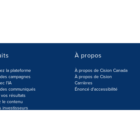
its
À propos
z la plateforme
À propos de Cision Canada
r des campagnes
À propos de Cision
ec l'IA
Carrières
r des communiqués
Énoncé d'accessibilité
vos résultats
z le contenu
s investisseurs