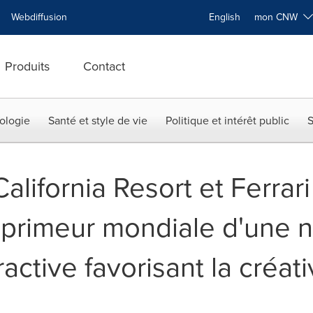
Webdiffusion
English
mon CNW
Produits
Contact
ologie
Santé et style de vie
Politique et intérêt public
S
ifornia Resort et Ferrari
primeur mondiale d'une n
ractive favorisant la créat