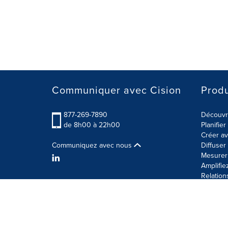
Communiquer avec Cision
Produ
877-269-7890
Découvre
de 8h00 à 22h00
Planifie
Créer av
Communiquez avec nous
Diffuse
Mesurer 
Amplifie
Relation