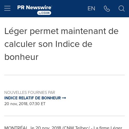
Déclaration d'accessibilité
Sauter la navigation
Hamburger menu
EN
Léger permet maintenant de
calculer son Indice de
bonheur
NOUVELLES FOURNIES PAR
INDICE RELATIF DE BONHEUR
20 nov, 2018, 07:30 ET
MONTRÉAL, le
20 nov. 2018
/CNW Telbec/ - La firme Léger