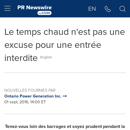
Déclaration d'accessibilité
Sauter la navigation
Hamburger menu
EN
Le temps chaud n'est pas une
excuse pour une entrée
interdite
English
NOUVELLES FOURNIES PAR
Ontario Power Generation Inc.
01 sept, 2016, 14:00 ET
Tenez-vous loin des barrages et soyez prudent pendant la