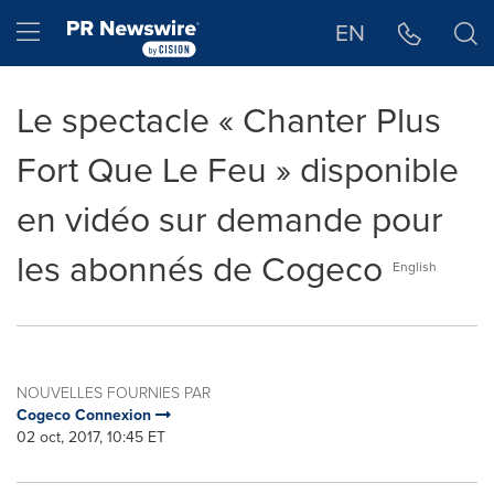
Déclaration d'accessibilité
Sauter la navigation
Hamburger menu
EN
Le spectacle « Chanter Plus
Fort Que Le Feu » disponible
en vidéo sur demande pour
les abonnés de Cogeco
English
NOUVELLES FOURNIES PAR
Cogeco Connexion
02 oct, 2017, 10:45 ET