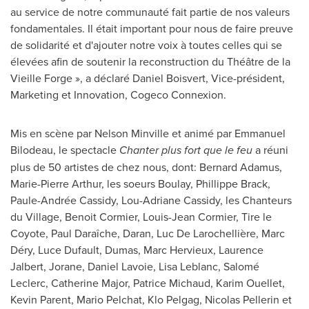
au service de notre communauté fait partie de nos valeurs
fondamentales. Il était important pour nous de faire preuve
de solidarité et d'ajouter notre voix à toutes celles qui se
élevées afin de soutenir la reconstruction du Théâtre de la
Vieille Forge », a déclaré
Daniel Boisvert
, Vice-président,
Marketing et Innovation, Cogeco Connexion.
Mis en scène par
Nelson Minville
et animé par
Emmanuel
Bilodeau
, le spectacle
Chanter plus fort que le feu
a réuni
plus de 50 artistes de chez nous, dont:
Bernard Adamus
,
Marie-Pierre Arthur
, les soeurs Boulay,
Phillippe Brack
,
Paule-Andrée Cassidy,
Lou-Adriane Cassidy
, les Chanteurs
du Village,
Benoit Cormier
,
Louis-Jean Cormier
, Tire le
Coyote,
Paul Daraîche
, Daran, Luc De Larochellière, Marc
Déry, Luce Dufault, Dumas,
Marc Hervieux
,
Laurence
Jalbert
, Jorane,
Daniel Lavoie
,
Lisa Leblanc
, Salomé
Leclerc,
Catherine Major
,
Patrice Michaud
,
Karim Ouellet
,
Kevin Parent
,
Mario Pelchat
, Klo Pelgag,
Nicolas Pellerin
et