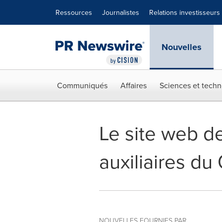
Déclaration d'accessibilité
Sauter la navigation
Ressources
Journalistes
Relations investisseurs
Nouvelles
Communiqués
Affaires
Sciences et techn
Le site web de
auxiliaires d
NOUVELLES FOURNIES PAR