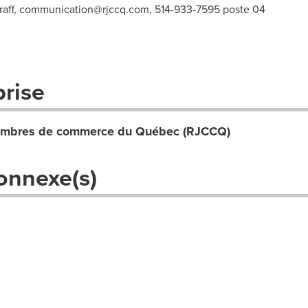
aff,
communication@rjccq.com
, 514-933-7595 poste 04
prise
ambres de commerce du Québec (RJCCQ)
onnexe(s)