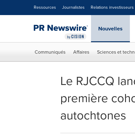
Déclaration d'accessibilité
Sauter la navigation
Ressources
Journalistes
Relations investisseurs
Nouvelles
Communiqués
Affaires
Sciences et techn
Le RJCCQ lan
première coho
autochtones