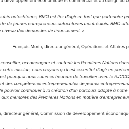
du développement économique et commercial et du design au com
és autochtones, BMO est fier d'agir en tant que partenaire pr
rte de jeunes entrepreneurs autochtones montréalais, BMO offr
 niveau des demandes de financement. »
François Morin, directeur général, Opérations et Affaires
onseiller, accompagner et soutenir les Premières Nations dans l'
cette mission, nous croyons qu'il est essentiel d'agir en parten
 C'est pourquoi nous sommes heureux de travailler avec le RJCCQ
nt des compétences entrepreneuriales de jeunes entrepreneurs
pouvoir contribuer à la création d'un parcours adapté à notre c
es aux membres des Premières Nations en matière d'entrepreneur
n
, directeur général, Commission de développement économiqu