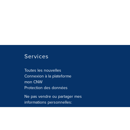
Services
Toutes les nouvelles
Connexion à la plateforme
mon CNW
Protection des données
Ne pas vendre ou partager mes
informations personnelles:
Soumettre à
Privacy@cision.com
Appelez gratuitement notre
département de la protection de la vie
privée: 877-297-8921