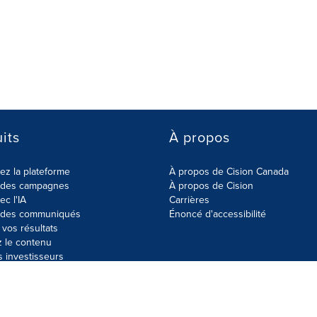
its
À propos
z la plateforme
À propos de Cision Canada
r des campagnes
À propos de Cision
ec l'IA
Carrières
r des communiqués
Énoncé d'accessibilité
vos résultats
z le contenu
s investisseurs