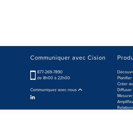
Communiquer avec Cision
Produ
877-269-7890
Découvre
de 8h00 à 22h00
Planifie
Créer av
Communiquez avec nous
Diffuse
Mesurer 
Amplifie
Relation