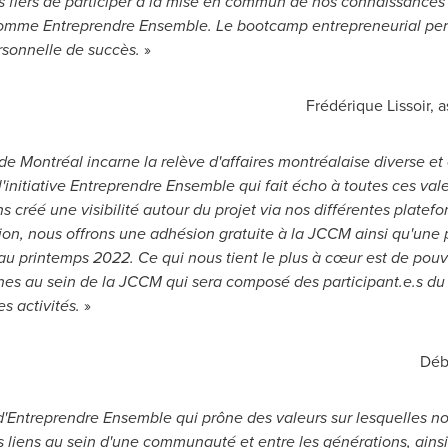
fiers de participer à la mise en commun de nos connaissances
comme Entreprendre Ensemble. Le bootcamp entrepreneurial perm
ersonnelle de succès.
»
Frédérique Lissoir, 
ontréal incarne la relève d'affaires montréalaise diverse et en
 l'initiative Entreprendre Ensemble qui fait écho à toutes ces va
réé une visibilité autour du projet via nos différentes platefor
ation, nous offrons une adhésion gratuite à la JCCM ainsi qu'une 
 au printemps 2022. Ce qui nous tient le plus à cœur est de pouv
ones au sein de la JCCM qui sera composé des participant.e.
s activités.
»
Déb
 d'Entreprendre Ensemble qui prône des valeurs sur lesquelles no
s liens au sein d'une communauté et entre les générations, ainsi