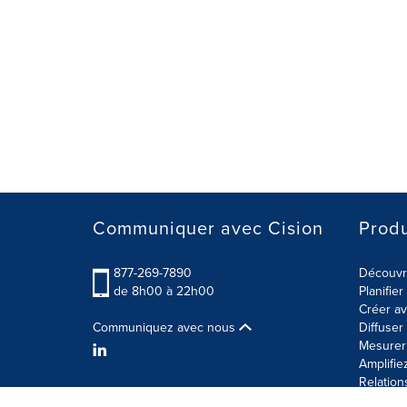
Communiquer avec Cision
Produ
877-269-7890
Découvre
de 8h00 à 22h00
Planifie
Créer av
Communiquez avec nous
Diffuse
Mesurer 
Amplifie
Relation