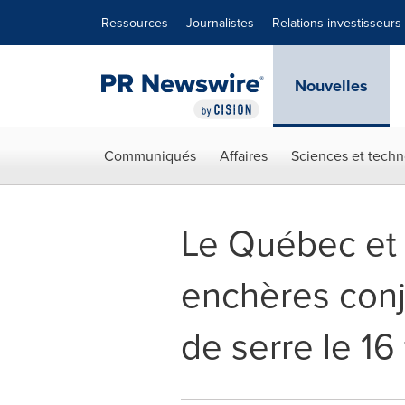
Déclaration d'accessibilité
Sauter la navigation
Ressources
Journalistes
Relations investisseurs
Nouvelles
Communiqués
Affaires
Sciences et techn
Le Québec et l
enchères conjo
de serre le 16