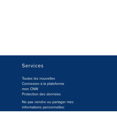
Services
Toutes les nouvelles
Connexion à la plateforme
mon CNW
Protection des données
Ne pas vendre ou partager mes
informations personnelles:
Soumettre à
Privacy@cision.com