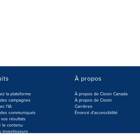
its
À propos
z la plateforme
À propos de Cision Canada
r des campagnes
À propos de Cision
ec l'IA
Carrières
r des communiqués
Énoncé d'accessibilité
vos résultats
z le contenu
s investisseurs