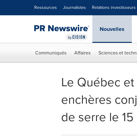
Déclaration d'accessibilité
Sauter la navigation
Ressources
Journalistes
Relations investisseurs
Nouvelles
Communiqués
Affaires
Sciences et techn
Le Québec et l
enchères conjo
de serre le 1