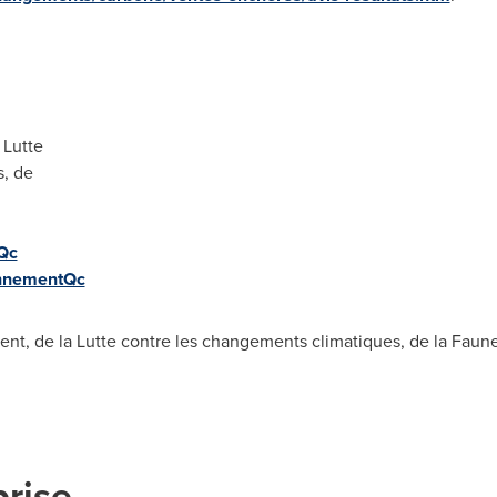
 Lutte
s, de
tQc
onnementQc
t, de la Lutte contre les changements climatiques, de la Faune
prise