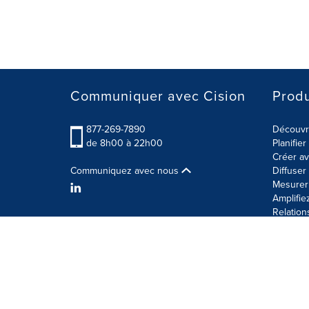
Communiquer avec Cision
Produ
877-269-7890
Découvre
de 8h00 à 22h00
Planifie
Créer av
Communiquez avec nous
Diffuse
Mesurer 
Amplifie
Relation
Modalités d'utilisation
Politique sur la sécurité des 