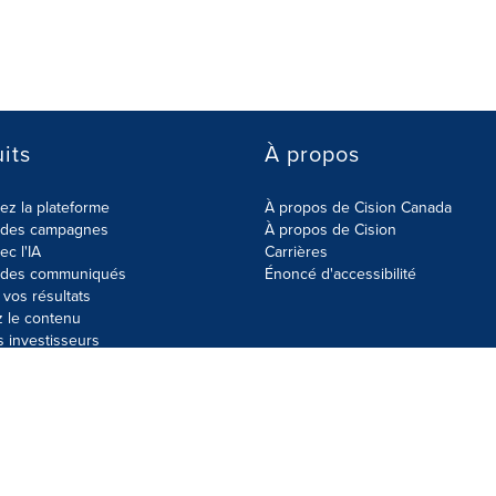
its
À propos
z la plateforme
À propos de Cision Canada
r des campagnes
À propos de Cision
ec l'IA
Carrières
r des communiqués
Énoncé d'accessibilité
vos résultats
z le contenu
s investisseurs
données
Plan du site
Paramètres de cookies
Énoncé d'accessibilit