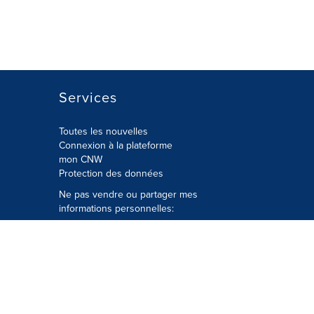
Services
Toutes les nouvelles
Connexion à la plateforme
mon CNW
Protection des données
Ne pas vendre ou partager mes
informations personnelles:
Soumettre à
Privacy@cision.com
Appelez gratuitement notre
département de la protection de la vie
privée: 877-297-8921
é
© Groupe CNW Ltée 2026 Tous droits