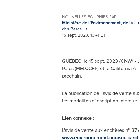
NOUVELLES FOURNIES PAR
Ministère de l'Environnement, de la L
des Parcs
15 sept, 2023, 16:41 ET
QUÉBEC
,
le
15 sept. 2023
/CNW/ - L
Parcs (MELCCFP) et le California A
prochain.
La publication de l'avis de vente a
les modalités d'inscription, marque 
Lien connexe :
o
L'avis de vente aux enchères n
37 
www.environnement.gouv.qc.ca/ch