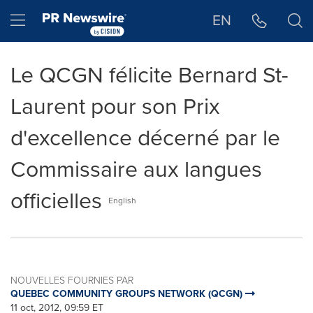
Déclaration d'accessibilité
Sauter la navigation
Hamburger menu
EN
Le QCGN félicite Bernard St-
Laurent pour son Prix
d'excellence décerné par le
Commissaire aux langues
officielles
English
NOUVELLES FOURNIES PAR
QUEBEC COMMUNITY GROUPS NETWORK (QCGN)
11 oct, 2012, 09:59 ET