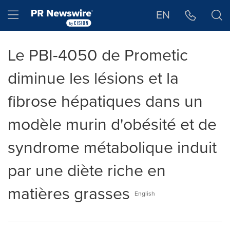
Déclaration d'accessibilité
Sauter la navigation
Hamburger menu
EN
Le PBI-4050 de Prometic
diminue les lésions et la
fibrose hépatiques dans un
modèle murin d'obésité et de
syndrome métabolique induit
par une diète riche en
matières grasses
English