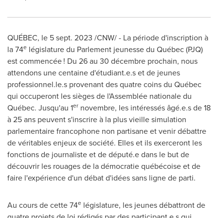
QUÉBEC
,
le
5 sept. 2023
/CNW/ - La période d'inscription à
e
la 74
législature du Parlement jeunesse du Québec (PJQ)
est commencée ! Du 26 au 30 décembre prochain, nous
attendons une centaine d'étudiant.e.s et de jeunes
professionnel.le.s provenant des quatre coins du Québec
qui occuperont les sièges de l'Assemblée nationale du
er
Québec. Jusqu'au 1
novembre, les intéressés âgé.e.s de 18
à 25 ans peuvent s'inscrire à la plus vieille simulation
parlementaire francophone non partisane et venir débattre
de véritables enjeux de société. Elles et ils exerceront les
fonctions de journaliste et de député.e dans le but de
découvrir les rouages de la démocratie québécoise et de
faire l'expérience d'un débat d'idées sans ligne de parti.
e
Au cours de cette 74
législature, les jeunes débattront de
quatre projets de loi rédigés par des participant.e.s qui