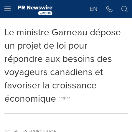
Déclaration d'accessibilité
Sauter la navigation
Hamburger menu
EN
Le ministre Garneau dépose
un projet de loi pour
répondre aux besoins des
voyageurs canadiens et
favoriser la croissance
économique
English
NOUVELLES FOURNIES PAR