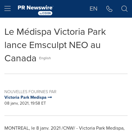
Déclaration d'accessibilité
Sauter la navigation
Hamburger menu
EN
Le Médispa Victoria Park
lance Emsculpt NEO au
Canada
English
NOUVELLES FOURNIES PAR
Victoria Park Medispa
08 janv, 2021, 19:58 ET
MONTREAL
, le 8 janv. 2021 /CNW/ - Victoria Park Medispa,