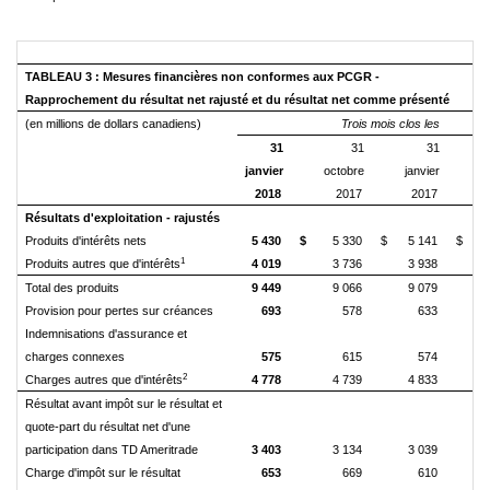
TABLEAU 3 : Mesures financières non conformes aux PCGR -
Rapprochement du résultat net rajusté et du résultat net comme présenté
(en millions de dollars canadiens)
Trois mois clos les
31
31
31
janvier
octobre
janvier
2018
2017
2017
Résultats d'exploitation - rajustés
Produits d'intérêts nets
5 430
$
5 330
$
5 141
$
1
Produits autres que d'intérêts
4 019
3 736
3 938
Total des produits
9 449
9 066
9 079
Provision pour pertes sur créances
693
578
633
Indemnisations d'assurance et
charges connexes
575
615
574
2
Charges autres que d'intérêts
4 778
4 739
4 833
Résultat avant impôt sur le résultat et
quote-part du résultat net d'une
participation dans TD Ameritrade
3 403
3 134
3 039
Charge d'impôt sur le résultat
653
669
610