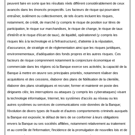
peuvent faire en sorte que les résultats réels diffèrent considérablement de ceux
avancés dans les énoncés prospectifs. Les facteurs de risque qui pourraient
entraîner, isolément ou collectivement, de tels écarts incluent les risques,
notamment, de crédit, de marché (y compris le risque de position sur titres de
participation, le risque sur marchandises, le risque de change, le risque de taux
d'intérêt et le risque d'écart de taux), de liquidité, opérationnel (y compris les
risques liés à la technologie et à l'infrastructure), d'atteinte à la réputation,
d'assurance, de stratégie et de réglementation ainsi que les risques juridiques,
environnementaux, d'adéquation des fonds propres et les autres risques. Ces
facteurs de risque comprennent notamment la conjoncture économique et
commerciale dans les régions où la Banque exerce ses activités; la capacité de la
Banque à mettre en œuvre ses principales priorités, notamment réaliser des
acquisitions et des cessions, élaborer des plans de fidélisation de la clientèle,
élaborer des plans stratégiques et recruter, former et maintenir en poste des
dirigeants clés; les interruptions ou attaques (y compris les cyberattaques) visant
la technologie informatique, Internet, les systèmes d'accès au réseau ou les
autres systèmes ou services de communications voix-données de la Banque;
l'évolution de divers types de fraude et d'autres comportements criminels auxquels
la Banque est exposée; le défaut de tiers de se conformer à leurs obligations
envers la Banque ou ses sociétés affiliées, notamment relativement au traitement
et au contrôle de l'information; l'incidence de la promulgation de nouvelles lois et de