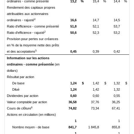
ordinaires - comme présenté
13,2
%
15,4
%
14,4
%
Rendement des capitaux propres
attribuables aux actionnaires
4
ordinaires - rajusté
16,6
14,7
14,5
Ratio d'efficience - comme présenté
51,8
52,1
53,7
2
Ratio d'efficience - rajusté
50,6
52,3
53,2
Provision pour pertes sur créances
en % de la moyenne nette des prêts
5
et des acceptations
0,45
0,39
0,42
Information sur les actions
ordinaires - comme présentée
(en
dollars)
Résultat par action
De base
1,24
$
1,42
$
1,32
$
Dilué
1,24
1,42
1,32
Dividendes par action
0,60
0,60
0,55
Valeur comptable par action
36,58
37,76
36,25
6
Cours de clôture
74,82
73,34
67,41
Actions en circulation (en millions)
1
1
Nombre moyen - de base
841,7
1 845,8
855,8
1
1