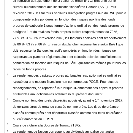
d'intégration du rajustement de la valeur du crédit (RVC) prescrite par le
Bureau du surintendant des institutions financières Canada (BSIF). Pour
l'exercice 2017, les facteurs scalaires d'intégration progressive du RVC pour la
composante actifs pondérés en fonction des risques aux fins des fonds
propres de catégorie 1 sous forme d'actions ordinaires, des fonds propres de
catégorie 1 et du total des fonds propres étaient respectivement de 72 %,
77 % et 81 %. Pour l'exercice 2018, les facteurs scalaires sont respectivement
de 80 %, 83 % et 86 %. En raison du plancher réglementaire selon Bâle I que
doit respecter la Banque, les actifs pondérés en fonction des risques se
rapportant au plancher réglementaire sont calculés selon les coefficients de
pondération en fonction des risques de Bâle I qui sont les mêmes pour tous les
ratios de fonds propres.
4
Le rendement des capitaux propres attribuables aux actionnaires ordinaires
rajusté est une mesure financière non conforme aux PCGR. Pour plus de
renseignements, se reporter à la rubrique «Rendement des capitaux propres
attribuables aux actionnaires ordinaires» du présent document.
5
er
Compte non tenu des prêts dépréciés acquis et, avant le 1
novembre 2017,
de certains titres de créance classés comme prêts. Les titres de créance
classés comme prêts sont désormais classés comme des titres de créance
au coût amorti selon IFRS 9.
6
Cours de clôture à la Bourse de Toronto (TSX).
7
Le rendement de l'action correspond au dividende annualisé par action