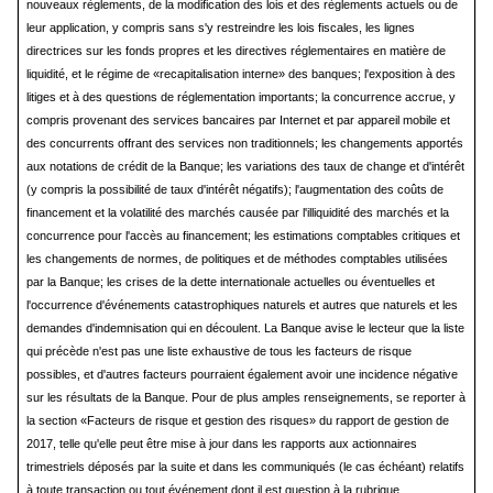
nouveaux règlements, de la modification des lois et des règlements actuels ou de
leur application, y compris sans s'y restreindre les lois fiscales, les lignes
directrices sur les fonds propres et les directives réglementaires en matière de
liquidité, et le régime de «recapitalisation interne» des banques; l'exposition à des
litiges et à des questions de réglementation importants; la concurrence accrue, y
compris provenant des services bancaires par Internet et par appareil mobile et
des concurrents offrant des services non traditionnels; les changements apportés
aux notations de crédit de la Banque; les variations des taux de change et d'intérêt
(y compris la possibilité de taux d'intérêt négatifs); l'augmentation des coûts de
financement et la volatilité des marchés causée par l'illiquidité des marchés et la
concurrence pour l'accès au financement; les estimations comptables critiques et
les changements de normes, de politiques et de méthodes comptables utilisées
par la Banque; les crises de la dette internationale actuelles ou éventuelles et
l'occurrence d'événements catastrophiques naturels et autres que naturels et les
demandes d'indemnisation qui en découlent. La Banque avise le lecteur que la liste
qui précède n'est pas une liste exhaustive de tous les facteurs de risque
possibles, et d'autres facteurs pourraient également avoir une incidence négative
sur les résultats de la Banque. Pour de plus amples renseignements, se reporter à
la section «Facteurs de risque et gestion des risques» du rapport de gestion de
2017, telle qu'elle peut être mise à jour dans les rapports aux actionnaires
trimestriels déposés par la suite et dans les communiqués (le cas échéant) relatifs
à toute transaction ou tout événement dont il est question à la rubrique