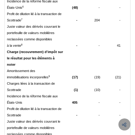
Incidence de la réforme fiscale aux
6
États-Unis
(48)
-
-
Profit de dilution lié à la transaction de
7
Scottrade
-
204
-
Juste valeur des dérivés couvrant le
portefeuille de valeurs mobilières
reclassées comme disponibles
8
à la vente
-
-
41
Charge (recouvrement) d'impôt sur
le résultat pour les éléments à
noter
Amortissement des
9
immobilisations incorporelles
(17)
(19)
(21)
Charges liées à la transaction de
Scottrade
(1)
(10)
-
Incidence de la réforme fiscale aux
États-Unis
405
-
-
Profit de dilution lié à la transaction de
Scottrade
-
-
-
Juste valeur des dérivés couvrant le
portefeuille de valeurs mobilières
reclassées comme disponibles