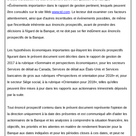
«Événements importants» dans le rapport de gestion pertinent, lesquels peuvent
être consultés sur le site Web
www.td.com
. Le lecteur doit examiner ces facteurs
attentivement, ainsi que d'autres incertitudes et événements possibles, de même
que l'incertitude inhérente aux énoncés prospectifs, avant de prendre des
décisions à l'égard de la Banque, et ne doit pas se fier indûment aux énoncés
prospectifs de la Banque.
Les hypothèses économiques importantes qui étayent les énoncés prospectifs
figurant dans le présent document sont décrites dans le rapport de gestion de
2017 à la rubrique «Sommaire et perspectives économiques», pour les secteurs
Services de détail au Canada, Services de détail aux États-Unis et Services
bancaires de gros aux rubriques «Perspectives et orientation pour 2018» et, pour
le secteur Siège social, à la rubrique «Orientation pour 2018», telles qu'elles
peuvent être mises à jour dans les rapports aux actionnaires trimestriels déposés
par la suite.
Tout énoncé prospectif contenu dans le présent document représente l'opinion de
la direction uniquement à la date des présentes et est communiqué afin d'aider les
actionnaires de la Banque et les analystes à comprendre la situation financière, les
objectifs, les priorités et les attentes en matière de rendement financier pour la
Banque aux dates indiquées et pour les périodes closes à ces dates, et peut ne