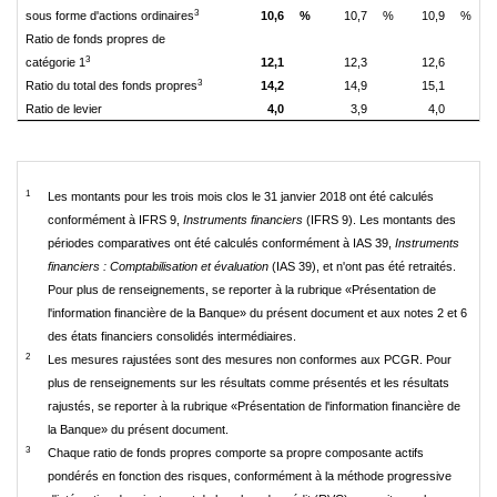
3
sous forme d'actions ordinaires
10,6
%
10,7
%
10,9
%
Ratio de fonds propres de
3
catégorie 1
12,1
12,3
12,6
3
Ratio du total des fonds propres
14,2
14,9
15,1
Ratio de levier
4,0
3,9
4,0
1
Les montants pour les trois mois clos le 31 janvier 2018 ont été calculés
conformément à IFRS 9,
Instruments financiers
(IFRS 9). Les montants des
périodes comparatives ont été calculés conformément à IAS 39,
Instruments
financiers : Comptabilisation et évaluation
(IAS 39), et n'ont pas été retraités.
Pour plus de renseignements, se reporter à la rubrique «Présentation de
l'information financière de la Banque» du présent document et aux notes 2 et 6
des états financiers consolidés intermédiaires.
2
Les mesures rajustées sont des mesures non conformes aux PCGR. Pour
plus de renseignements sur les résultats comme présentés et les résultats
rajustés, se reporter à la rubrique «Présentation de l'information financière de
la Banque» du présent document.
3
Chaque ratio de fonds propres comporte sa propre composante actifs
pondérés en fonction des risques, conformément à la méthode progressive