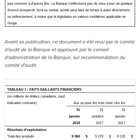
pas convenir à d'autres fins. La Banque n'effectuera pas de mise à jour de quelque
énoncé prospectif, écrit ou verbal, qu'elle peut faire de temps à autre directement
ou indirectement, à moins que la législation en valeurs mobilières applicable ne
l'exige.
Avant sa publication, ce document a été revu par le comité
d'audit de la Banque et approuvé par le conseil
d'administration de la Banque, sur recommandation du
comité d'audit.
TABLEAU 1 : FAITS SAILLANTS FINANCIERS
(en millions de dollars canadiens, sauf
indication contraire)
Aux ou pour les trois mois clos les
31
31
31
janvier
octobre
janvier
2018
2017
2017
Résultats d'exploitation
Total des produits
9 360
$
9 270
$
9 120
$