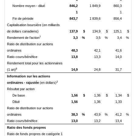
Nombre moyen - dilué
846,2
1 849,9
860,3
1
1
Fin de période
843,7
1 839,6
856,4
Capitalisation boursière (en milliards
de dollars canadiens)
137,9
$
134,9
$
125,1
$
7
Rendement de l'action
3,3
%
3,5
%
3,4
%
Ratio de distribution sur actions
ordinaires
48,3
42,1
41,6
Ratio cours/bénéfice
13,8
13,3
14,0
Rendement total pour les actionnaires
8
(1 an)
14,9
24,8
31,7
Information sur les actions
2
ordinaires - rajustée
(en dollars)
Résultat par action
De base
1,56
$
1,36
$
1,34
$
Dilué
1,56
1,36
1,33
Ratio de distribution sur actions
ordinaires
38,3
%
43,9
%
41,2
%
Ratio cours/bénéfice
13,0
13,2
13,4
Ratio des fonds propres
Ratio de fonds propres de catégorie 1