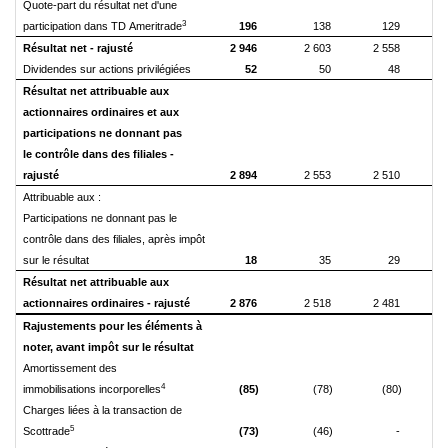
Quote-part du résultat net d'une
3
participation dans TD Ameritrade
196
138
129
Résultat net - rajusté
2 946
2 603
2 558
Dividendes sur actions privilégiées
52
50
48
Résultat net attribuable aux
actionnaires ordinaires et aux
participations ne donnant pas
le contrôle dans des filiales -
rajusté
2 894
2 553
2 510
Attribuable aux :
Participations ne donnant pas le
contrôle dans des filiales, après impôt
sur le résultat
18
35
29
Résultat net attribuable aux
actionnaires ordinaires - rajusté
2 876
2 518
2 481
Rajustements pour les éléments à
noter, avant impôt sur le résultat
Amortissement des
4
immobilisations incorporelles
(85)
(78)
(80)
Charges liées à la transaction de
5
Scottrade
(73)
(46)
-