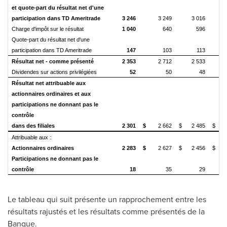
et quote-part du résultat net d'une
participation dans TD Ameritrade
3 246
3 249
3 016
Charge d'impôt sur le résultat
1 040
640
596
Quote-part du résultat net d'une
participation dans TD Ameritrade
147
103
113
Résultat net - comme présenté
2 353
2 712
2 533
Dividendes sur actions privilégiées
52
50
48
Résultat net attribuable aux
actionnaires ordinaires et aux
participations ne donnant pas le
contrôle
dans des filiales
2 301
$
2 662
$
2 485
$
Attribuable aux :
Actionnaires ordinaires
2 283
$
2 627
$
2 456
$
Participations ne donnant pas le
contrôle
18
35
29
Le tableau qui suit présente un rapprochement entre les
résultats rajustés et les résultats comme présentés de la
Banque.