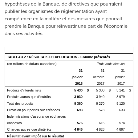
hypothèses de la Banque, de directives que pourraient
publier les organismes de réglementation ayant
compétence en la matière et des mesures que pourrait
prendre la Banque pour réinvestir une part de l'économie
dans ses activités.
TABLEAU 2 : RÉSULTATS D'EXPLOITATION - Comme présentés
(en millions de dollars canadiens)
Trois mois clos les
31
31
31
janvier
octobre
janvier
2018
2017
2017
Produits d'intérêts nets
5 430
$
5 330
$
5 141
$
Produits autres que d'intérêts
3 930
3 940
3 979
Total des produits
9 360
9 270
9 120
Provision pour pertes sur créances
693
578
633
Indemnisations d'assurance et charges
connexes
575
615
574
Charges autres que d'intérêts
4 846
4 828
4 897
Résultat avant impôt sur le résultat