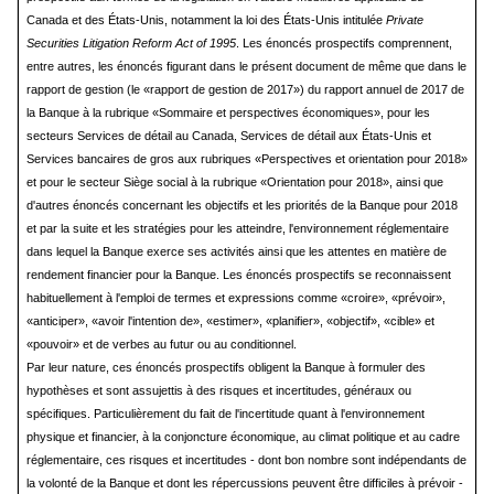
Canada et des États-Unis, notamment la loi des États-Unis intitulée
Private
Securities Litigation Reform Act of 1995
. Les énoncés prospectifs comprennent,
entre autres, les énoncés figurant dans le présent document de même que dans le
rapport de gestion (le «rapport de gestion de 2017») du rapport annuel de 2017 de
la Banque à la rubrique «Sommaire et perspectives économiques», pour les
secteurs Services de détail au Canada, Services de détail aux États-Unis et
Services bancaires de gros aux rubriques «Perspectives et orientation pour 2018»
et pour le secteur Siège social à la rubrique «Orientation pour 2018», ainsi que
d'autres énoncés concernant les objectifs et les priorités de la Banque pour 2018
et par la suite et les stratégies pour les atteindre, l'environnement réglementaire
dans lequel la Banque exerce ses activités ainsi que les attentes en matière de
rendement financier pour la Banque. Les énoncés prospectifs se reconnaissent
habituellement à l'emploi de termes et expressions comme «croire», «prévoir»,
«anticiper», «avoir l'intention de», «estimer», «planifier», «objectif», «cible» et
«pouvoir» et de verbes au futur ou au conditionnel.
Par leur nature, ces énoncés prospectifs obligent la Banque à formuler des
hypothèses et sont assujettis à des risques et incertitudes, généraux ou
spécifiques. Particulièrement du fait de l'incertitude quant à l'environnement
physique et financier, à la conjoncture économique, au climat politique et au cadre
réglementaire, ces risques et incertitudes - dont bon nombre sont indépendants de
la volonté de la Banque et dont les répercussions peuvent être difficiles à prévoir -