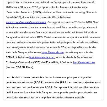
rapport aux actionnaires non audité de la Banque pour le premier trimestre de
2018 clos le 31 janvier 2018, préparé selon les Normes internationales
d'information financière (IFRS) publiées par l'International Accounting Standards
Board (IASB), disponibles sur notre site Web à l'adresse
www.td.com/francais/investisseurs
. Ce rapport est daté du 28 février 2018. Sauf
indication contraire, tous les montants sont en dollars canadiens et proviennent
essentiellement des états financiers consolidés annuels ou intermédiaires de la
Banque dressés selon les IFRS. Certains montants comparatifs ont été reclassés
pour les rendre conformes à la présentation adoptée pour la période considérée.
Les renseignements additionnels concernant la TD sont disponibles sur le site
Web de la Banque, à l'adresse
https://www.td.com
, de même que sur le site
SEDAR, à l'adresse
http://www.sedar.com
, et sur le site de la Securities and
Exchange Commission (SEC) des États-Unis, à l'adresse
http://www.sec.gov
(section EDGAR Filers).
Les résultats comme présentés sont conformes aux principes comptables
généralement reconnus (PCGR), en vertu des IFRS. Les mesures rajustées sont
des mesures non conformes aux PCGR. Se reporter à la rubrique «Présentation
de l'information financière de la Banque» du rapport de gestion pour obtenir une
description des résultats comme présentés et des résultats rajustés.