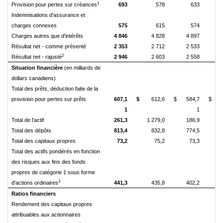
1
Provision pour pertes sur créances
693
578
633
Indemnisations d'assurance et
charges connexes
575
615
574
Charges autres que d'intérêts
4 846
4 828
4 897
Résultat net - comme présenté
2 353
2 712
2 533
2
Résultat net - rajusté
2 946
2 603
2 558
Situation financière
(en milliards de
dollars canadiens)
Total des prêts, déduction faite de la
provision pour pertes sur prêts
607,1
$
612,6
$
584,7
$
1
1
Total de l'actif
261,3
1 279,0
186,9
Total des dépôts
813,4
832,8
774,5
Total des capitaux propres
73,2
75,2
73,3
Total des actifs pondérés en fonction
des risques aux fins des fonds
propres de catégorie 1 sous forme
3
d'actions ordinaires
441,3
435,8
402,2
Ratios financiers
Rendement des capitaux propres
attribuables aux actionnaires