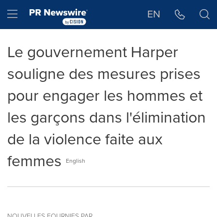
Déclaration d'accessibilité
Sauter la navigation
Hamburger menu
EN
Le gouvernement Harper
souligne des mesures prises
pour engager les hommes et
les garçons dans l'élimination
de la violence faite aux
femmes
English
NOUVELLES FOURNIES PAR