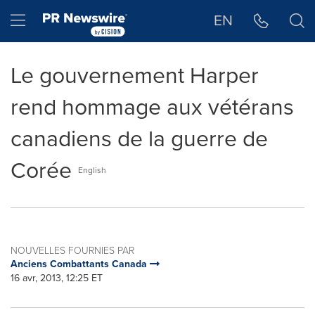
Déclaration d'accessibilité
Sauter la navigation
Hamburger menu
EN
Le gouvernement Harper
rend hommage aux vétérans
canadiens de la guerre de
Corée
English
NOUVELLES FOURNIES PAR
Anciens Combattants Canada
16 avr, 2013, 12:25 ET