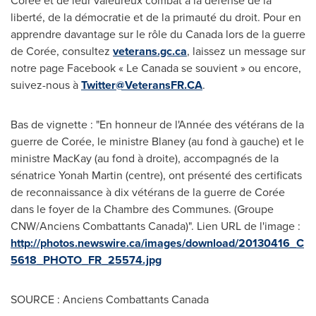
Corée et de leur valeureux combat à la défense de la
liberté, de la démocratie et de la primauté du droit. Pour en
apprendre davantage sur le rôle du
Canada
lors de la guerre
de Corée, consultez
veterans.gc.ca
, laissez un message sur
notre page Facebook « Le
Canada
se souvient » ou encore,
suivez-nous à
Twitter@VeteransFR.CA
.
Bas de vignette : "En honneur de l'Année des vétérans de la
guerre de Corée, le ministre Blaney (au fond à gauche) et le
ministre MacKay (au fond à droite), accompagnés de la
sénatrice Yonah Martin (centre), ont présenté des certificats
de reconnaissance à dix vétérans de la guerre de Corée
dans le foyer de la Chambre des Communes. (Groupe
CNW/Anciens Combattants Canada)". Lien URL de l'image :
http://photos.newswire.ca/images/download/20130416_C
5618_PHOTO_FR_25574.jpg
SOURCE : Anciens Combattants Canada